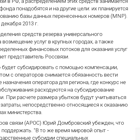
зи в РФ, а распределением этих средств занимается
фонда понадобятся и на другие цели: их планируется
рованию базы данных перенесенных номеров (MNP).
декабря 2013 г.
еделения средств резерва универсального
 возмещение услуг в крупных городах, а также
ределенных финансовых потоков для оказания услуг
ает представитель Россвязи.
 будет субсидировать с помощью компенсации,
этом с операторов снимается обязанность вести
е назначения оператора для региона, где конкурс не
 обслуживания расходуются на субсидирование
зи. При расчете размера убытков будут учитываться
затраты, непосредственно относящиеся к оказанию
лах министерства.
ров связи (АРОС) Юрий Домбровский убежден, что
поддержать. "В то же время мировой опыт -
сударственные субсидии специальных