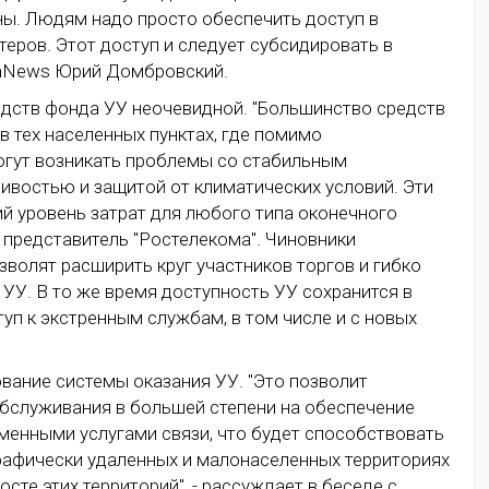
ы. Людям надо просто обеспечить доступ в
теров. Этот доступ и следует субсидировать в
ComNews Юрий Домбровский.
едств фонда УУ неочевидной. "Большинство средств
 тех населенных пунктах, где помимо
огут возникать проблемы со стабильным
ивостью и защитой от климатических условий. Эти
й уровень затрат для любого типа оконечного
 представитель "Ростелекома". Чиновники
волят расширить круг участников торгов и гибко
УУ. В то же время доступность УУ сохранится в
п к экстренным службам, в том числе и с новых
ание системы оказания УУ. "Это позволит
обслуживания в большей степени на обеспечение
менными услугами связи, что будет способствовать
графически удаленных и малонаселенных территориях
те этих территорий", - рассуждает в беседе с