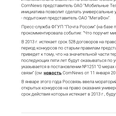
ComNews представитель ОАО "Мобильные Теле
инициатива позволит сделать универсальные 
- подытожил представитель ОАО "МегаФон".
Пресс-служба ФГУП "Почта России" (на базе 
прокомментировала событие: "Что поручит мин
В 2013 г. истекает срок 528 договоров на пра
период конкурсов по старым правилам предст
приведет к тому, что на значительной части т
последующих пяти лет будут оказываться по у
указывается в постановлении №1251 "О мерах
связи" (см.
новость
ComNews от 11 января 2013
В январе этого года Россвязь ввела моратори
открытых конкурсов на право оказания универ
срок действия которых истекает в 2013 г., буд