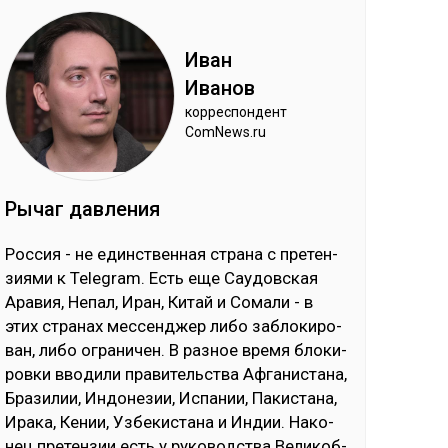
Иван
Ива­нов
кор­рес­пон­дент
ComNews.ru
Ры­чаг дав­ле­ния
Рос­сия - не единс­твен­ная стра­на с пре­тен­
зия­ми к Telegram. Есть еще Сау­дов­ская
Ара­вия, Не­пал, Иран, Ки­тай и Со­ма­ли - в
этих стра­нах мес­сен­джер ли­бо заб­ло­ки­ро­
ван, ли­бо ог­ра­ни­чен. В раз­ное вре­мя бло­ки­
ров­ки вво­ди­ли пра­ви­тель­ства Аф­га­нис­та­на,
Бра­зи­лии, Ин­до­не­зии, Ис­па­нии, Па­кис­та­на,
Ира­ка, Ке­нии, Уз­бе­кис­та­на и Ин­дии. На­ко­
нец пре­тен­зии есть у ру­ко­водс­тва Ве­ли­коб­