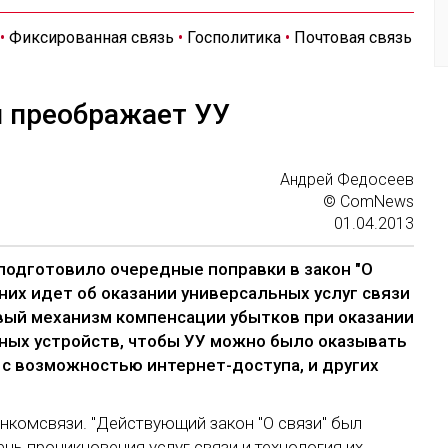
•
Фиксированная связь
•
Госполитика
•
Почтовая связь
 преображает УУ
Андрей Федосеев
© ComNews
01.04.2013
подготовило очередные поправки в закон "О
в них идет об оказании универсальных услуг связи
овый механизм компенсации убытков при оказании
ьных устройств, чтобы УУ можно было оказывать
 с возможностью интернет-доступа, и других
нкомсвязи. "Действующий закон "О связи" был
вень проникновения услуг связи и технология их