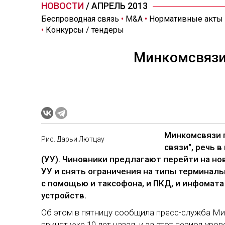
НОВОСТИ
/ АПРЕЛЬ 2013
Беспроводная связь
•
M&A
•
Нормативные акты
•
Конкурсы / тендеры
Минкомсвязи
Минкомсвязи 
Рис. Дарьи Лют­цау
связи", речь 
(УУ). Чиновники предлагают перейти на н
УУ и снять ограничения на типы терминал
с помощью и таксофона, и ПКД, и инфомата
устройств.
Об этом в пятницу сообщила пресс-служба Ми
принят уже 10 лет назад, и за этот период уро