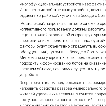
многофункциональных устройств неэффективн
Интернет с их собственных устройств, компью
отдаленных районах", - уточнил в беседе с 
"Ростелеком", напротив, считает экономию ср
коллективного пользования должны работать в
недостаточной отраслевой инфраструктуры м
энергопитанием средств связи, вандалоустойч
факторы будут объективно определять высоки
оборудования", - уточнил в беседе с ComNews
Минкомсвязи уверяют, что их предложения поз
подходить к формированию лотов на оказание 
прежнем объеме, позволяя осуществлять досту
устройств.
Операторы в целом поддерживают реформиров
направить средства резерва универсального 
жителей удаленных населенных пунктов совре
росту проникновения новых технологий в гео
и положительно скажется на экономическом рос