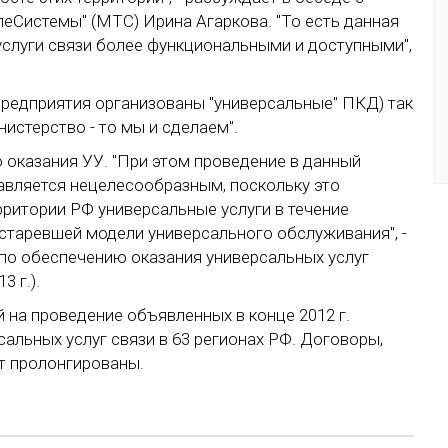
Системы" (МТС) Ирина Агаркова. "То есть данная
услуги связи более функциональными и доступными",
предприятия организованы "универсальные" ПКД) так
истерство - то мы и сделаем".
во оказания УУ. "При этом проведение в данный
авляется нецелесообразным, поскольку это
ерритории РФ универсальные услуги в течение
старевшей модели универсального обслуживания", -
 по обеспечению оказания универсальных услуг
 г.).
й на проведение объявленных в конце 2012 г.
сальных услуг связи в 63 регионах РФ. Договоры,
ут пролонгированы.