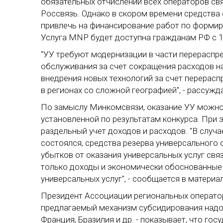
обязательных отчислений всех операторов свя
Россвязь. Однако в скором времени средства 
привлечь на финансирование работ по форми
Услуга MNP будет доступна гражданам РФ с 1 
"УУ требуют модернизации в части перераспр
обслуживания за счет сокращения расходов на
внедрения новых технологий за счет перерасп
в регионах со сложной географией", - рассужд
По замыслу Минкомсвязи, оказание УУ можно
установленной по результатам конкурса. При 
раздельный учет доходов и расходов. "В случа
состоялся, средства резерва универсального
убытков от оказания универсальных услуг свя
только доходы и экономически обоснованные 
универсальных услуг", - сообщается в материа
Президент Ассоциации региональных операто
предлагаемый механизм субсидирования надо 
Франция, Бразилия и др. - показывает, что го