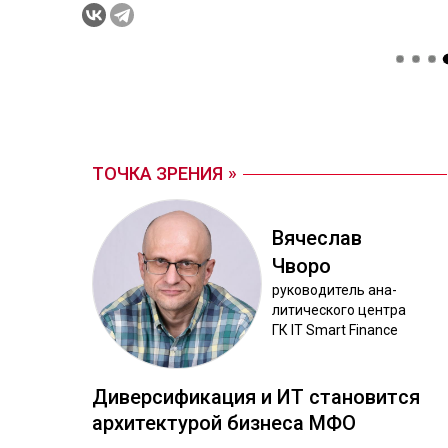
ТОЧКА ЗРЕНИЯ
Вя­чес­лав
Чво­ро
ру­ково­дитель ана­
лити­чес­ко­го цен­тра
ГК IT Smart Finance
Ди­вер­си­фика­ция и ИТ ста­новит­ся
ар­хи­тек­ту­рой биз­не­са МФО