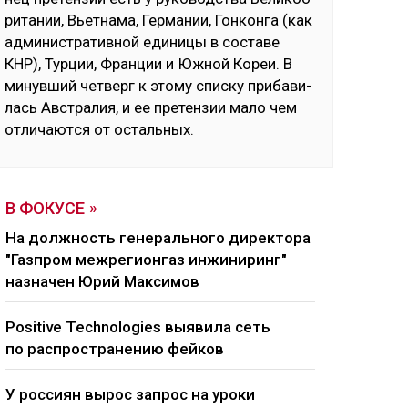
ри­та­нии, Вь­ет­на­ма, Гер­ма­нии, Гон­кон­га (как
ад­ми­нис­тра­тив­ной еди­ни­цы в сос­та­ве
КНР), Тур­ции, Фран­ции и Юж­ной Ко­реи. В
ми­нув­ший чет­верг к это­му спис­ку при­ба­ви­
лась Авс­тра­лия, и ее пре­тен­зии ма­ло чем
от­ли­чают­ся от ос­таль­ных.
В ФОКУСЕ
На должность генерального директора
"Газпром межрегионгаз инжиниринг"
назначен Юрий Максимов
Positive Technologies выявила сеть
по распространению фейков
У россиян вырос запрос на уроки