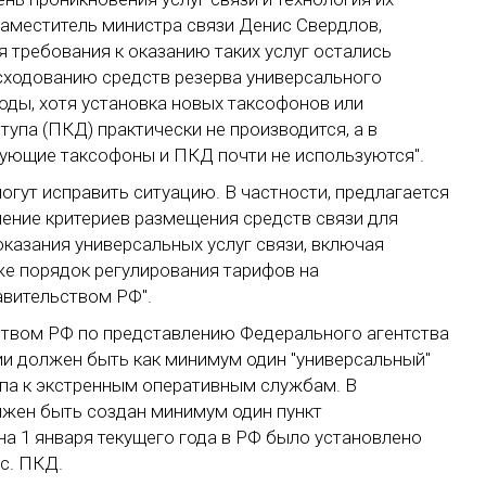
заместитель министра связи Денис Свердлов,
я требования к оказанию таких услуг остались
сходованию средств резерва универсального
оды, хотя установка новых таксофонов или
упа (ПКД) практически не производится, а в
вующие таксофоны и ПКД почти не используются".
огут исправить ситуацию. В частности, предлагается
ление критериев размещения средств связи для
оказания универсальных услуг связи, включая
кже порядок регулирования тарифов на
авительством РФ".
ством РФ по представлению Федерального агентства
ии должен быть как минимум один "универсальный"
па к экстренным оперативным службам. В
олжен быть создан минимум один пункт
на 1 января текущего года в РФ было установлено
ыс. ПКД.