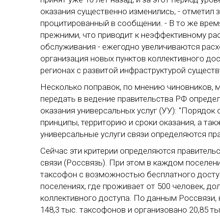
оказания существенно изменились, - отметил 
процитированный в сообщении. - В то же врем
прежними, что приводит к неэффективному ра
обслуживания - ежегодно увеличиваются расх
организация новых пунктов коллективного дост
регионах с развитой инфраструктурой сущест
Несколько поправок, по мнению чиновников, м
передать в ведение правительства РФ опреде
оказания универсальных услуг (УУ): "Порядок 
принципы, территорию и сроки оказания, а та
универсальные услуги связи определяются пр
Сейчас эти критерии определяются правитель
связи (Россвязь). При этом в каждом поселен
таксофон с возможностью бесплатного досту
поселениях, где проживает от 500 человек, д
коллективного доступа. По данным Россвязи, 
148,3 тыс. таксофонов и организовано 20,85 т