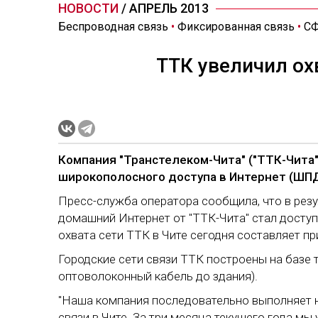
НОВОСТИ
/ АПРЕЛЬ 2013
Беспроводная связь
•
Фиксированная связь
•
С
ТТК увеличил ох
Компания "Транстелеком-Чита" ("ТТК-Чита"
широкополосного доступа в Интернет (ШПД)
Пресс-служба оператора сообщила, что в резу
домашний Интернет от "ТТК-Чита" стал доступ
охвата сети ТТК в Чите сегодня составляет п
Городские сети связи ТТК построены на базе те
оптоволоконный кабель до здания).
"Наша компания последовательно выполняет 
связи в Чите. За три месяца текущего года мы 