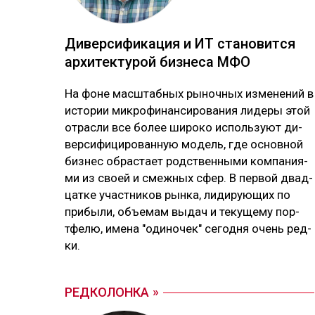
Ди­вер­си­фика­ция и ИТ ста­новит­ся
ар­хи­тек­ту­рой биз­не­са МФО
На фо­не мас­штаб­ных ры­ноч­ных из­ме­не­ний в
ис­то­рии мик­ро­фи­нан­си­ро­ва­ния ли­де­ры этой
от­рас­ли все бо­лее ши­ро­ко ис­поль­зуют ди­
вер­си­фи­ци­ро­ван­ную мо­дель, где ос­нов­ной
биз­нес об­рас­тает родс­твен­ны­ми ком­па­ния­
ми из своей и смеж­ных сфер. В пер­вой двад­
цат­ке учас­тни­ков рын­ка, ли­ди­рую­щих по
при­бы­ли, объ­емам вы­дач и те­ку­ще­му пор­
тфе­лю, име­на "оди­но­чек" се­год­ня очень ред­
ки.
РЕДКОЛОНКА