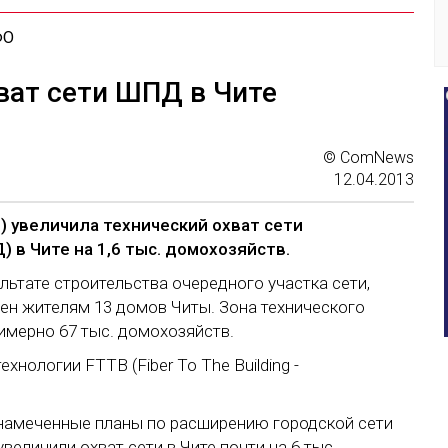
ФО
ват сети ШПД в Чите
© ComNews
12.04.2013
) увеличила технический охват сети
 в Чите на 1,6 тыс. домохозяйств.
льтате строительства очередного участка сети,
ен жителям 13 домов Читы. Зона технического
римерно 67 тыс. домохозяйств.
хнологии FTTB (Fiber To The Building -
намеченные планы по расширению городской сети
увеличили охват сети в Чите почти на 6 тыс.