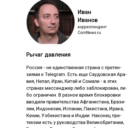
Иван
Ива­нов
кор­рес­пон­дент
ComNews.ru
Ры­чаг дав­ле­ния
Рос­сия - не единс­твен­ная стра­на с пре­тен­
зия­ми к Telegram. Есть еще Сау­дов­ская Ара­
вия, Не­пал, Иран, Ки­тай и Со­ма­ли - в этих
стра­нах мес­сен­джер ли­бо заб­ло­ки­ро­ван, ли­
бо ог­ра­ни­чен. В раз­ное вре­мя бло­ки­ров­ки
вво­ди­ли пра­ви­тель­ства Аф­га­нис­та­на, Бра­зи­
лии, Ин­до­не­зии, Ис­па­нии, Па­кис­та­на, Ира­ка,
Ке­нии, Уз­бе­кис­та­на и Ин­дии. На­ко­нец пре­
тен­зии есть у ру­ко­водс­тва Ве­ли­коб­ри­та­нии,