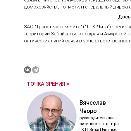
домохозяйств", - отметил генеральный директо
Дось
ЗАО "Транстелеком-Чита" ("ТТК-Чита") - регио
территории Забайкальского края и Амурской 
оптических линий связи в зоне ответственност
ТОЧКА ЗРЕНИЯ
Вя­чес­лав
Чво­ро
ру­ково­дитель ана­
лити­чес­ко­го цен­тра
ГК IT Smart Finance