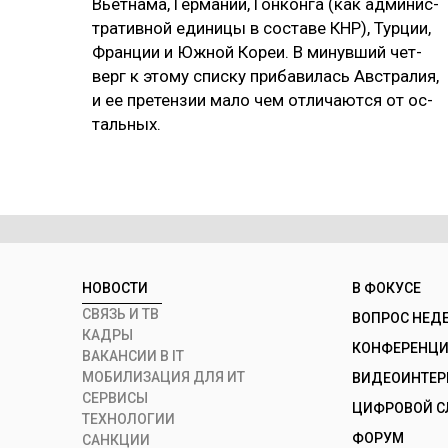
Вь­ет­на­ма, Гер­ма­нии, Гон­кон­га (как ад­ми­нис­
тра­тив­ной еди­ни­цы в сос­та­ве КНР), Тур­ции,
Фран­ции и Юж­ной Ко­реи. В ми­нув­ший чет­
верг к это­му спис­ку при­ба­ви­лась Авс­тра­лия,
и ее пре­тен­зии ма­ло чем от­ли­чают­ся от ос­
таль­ных.
НОВОСТИ
В ФОКУСЕ
СВЯЗЬ И ТВ
ВОПРОС НЕД
КАДРЫ
КОНФЕРЕНЦИИ
ВАКАНСИИ В IT
МОБИЛИЗАЦИЯ ДЛЯ ИТ
ВИДЕОИНТЕ
СЕРВИСЫ
ЦИФРОВОЙ С
ТЕХНОЛОГИИ
ФОРУМ
САНКЦИИ