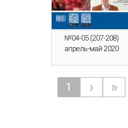
№04-05 (207-208)
апрель-май 2020
След
›
П
»
Текущая
1
Нумерация
стра
ст
страниц
страница