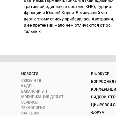
Вь­ет­на­ма, Гер­ма­нии, Гон­кон­га (как ад­ми­нис­
тра­тив­ной еди­ни­цы в сос­та­ве КНР), Тур­ции,
Фран­ции и Юж­ной Ко­реи. В ми­нув­ший чет­
верг к это­му спис­ку при­ба­ви­лась Авс­тра­лия,
и ее пре­тен­зии ма­ло чем от­ли­чают­ся от ос­
таль­ных.
НОВОСТИ
В ФОКУСЕ
СВЯЗЬ И ТВ
ВОПРОС НЕД
КАДРЫ
КОНФЕРЕНЦИИ
ВАКАНСИИ В IT
МОБИЛИЗАЦИЯ ДЛЯ ИТ
ВИДЕОИНТЕ
СЕРВИСЫ
ЦИФРОВОЙ С
ТЕХНОЛОГИИ
ФОРУМ
САНКЦИИ