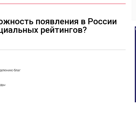
ожность появления в России
циальных рейтингов?
еделению благ
боды