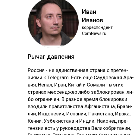
Иван
Ива­нов
кор­рес­пон­дент
ComNews.ru
Ры­чаг дав­ле­ния
Рос­сия - не единс­твен­ная стра­на с пре­тен­
зия­ми к Telegram. Есть еще Сау­дов­ская Ара­
вия, Не­пал, Иран, Ки­тай и Со­ма­ли - в этих
стра­нах мес­сен­джер ли­бо заб­ло­ки­ро­ван, ли­
бо ог­ра­ни­чен. В раз­ное вре­мя бло­ки­ров­ки
вво­ди­ли пра­ви­тель­ства Аф­га­нис­та­на, Бра­зи­
лии, Ин­до­не­зии, Ис­па­нии, Па­кис­та­на, Ира­ка,
Ке­нии, Уз­бе­кис­та­на и Ин­дии. На­ко­нец пре­
тен­зии есть у ру­ко­водс­тва Ве­ли­коб­ри­та­нии,