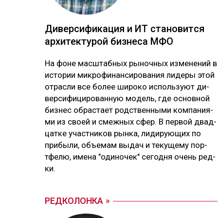
Ди­вер­си­фика­ция и ИТ ста­новит­ся
ар­хи­тек­ту­рой биз­не­са МФО
На фо­не мас­штаб­ных ры­ноч­ных из­ме­не­ний в
ис­то­рии мик­ро­фи­нан­си­ро­ва­ния ли­де­ры этой
от­рас­ли все бо­лее ши­ро­ко ис­поль­зуют ди­
вер­си­фи­ци­ро­ван­ную мо­дель, где ос­нов­ной
биз­нес об­рас­тает родс­твен­ны­ми ком­па­ния­
ми из своей и смеж­ных сфер. В пер­вой двад­
цат­ке учас­тни­ков рын­ка, ли­ди­рую­щих по
при­бы­ли, объ­емам вы­дач и те­ку­ще­му пор­
тфе­лю, име­на "оди­но­чек" се­год­ня очень ред­
ки.
РЕДКОЛОНКА