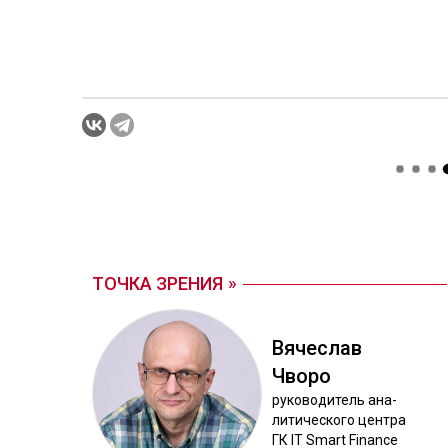
ТОЧКА ЗРЕНИЯ
Вя­чес­лав
Чво­ро
ру­ково­дитель ана­
лити­чес­ко­го цен­тра
ГК IT Smart Finance