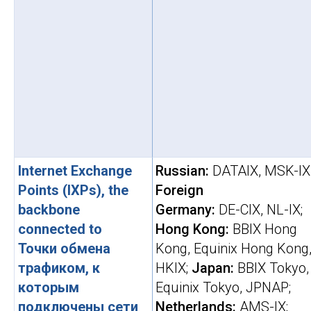
Internet Exchange
Russian:
DATAIX, MSK-IX
Points (IXPs), the
Foreign
backbone
Germany:
DE-CIX, NL-IX;
connected to
Hong
Kong:
BBIX Hong
Точки обмена
Kong, Equinix Hong Kong
трафиком, к
HKIX;
Japan:
BBIX Tokyo,
которым
Equinix Tokyo, JPNAP;
подключены сети
Netherlands:
AMS-IX;