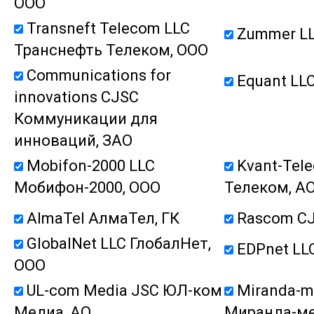
ООО
Transneft Telecom LLC
Zummer LL
Транснефть Телеком, ООО
Communications for
Equant LL
innovations CJSC
Коммуникации для
инноваций, ЗАО
Mobifon-2000 LLC
Kvant-Tel
Мобифон-2000, ООО
Телеком, А
AlmaTel АлмаТел, ГК
Rascom CJ
GlobalNet LLC ГлобалНет,
EDPnet LL
ООО
UL-com Media JSC ЮЛ-ком
Miranda-m
Медиа, АО
Миранда-ме