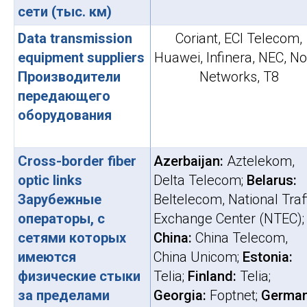
сети (тыс. км)
Data transmission
Coriant, ECI Telecom,
equipment suppliers
Huawei, Infinera, NEC, No
Производители
Networks, Т8
передающего
оборудования
Сross-border fiber
Azerbaijan:
Aztelekom,
optic links
Delta Telecom;
Belarus:
Зарубежные
Beltelecom, National Traf
операторы, с
Exchange Center (NTEC);
сетями которых
China:
China Telecom,
имеются
China Unicom;
Estonia:
физические стыки
Telia;
Finland:
Telia;
за пределами
Georgia:
Foptnet;
German