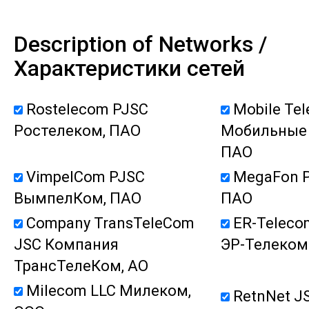
Description of Networks /
Характеристики сетей
Rostelecom PJSC
Mobile Te
Ростелеком, ПАО
Мобильные 
ПАО
VimpelCom PJSC
MegaFon 
ВымпелКом, ПАО
ПАО
Company TransTeleCom
ER-Teleco
JSC Компания
ЭР-Телеком
ТрансТелеКом, АО
Milecom LLC Милеком,
RetnNet J