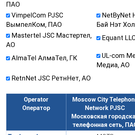
ПАО
VimpelCom PJSC
NetByNet 
ВымпелКом, ПАО
Бай Нэт Хол
Mastertel JSC Мастертел,
Equant LL
АО
UL-com Me
AlmaTel АлмаТел, ГК
Медиа, АО
RetnNet JSC РетнНет, АО
Operator
Moscow City Telephon
Оператор
Network PJSC
Московская городск
телефонная сеть, ПА