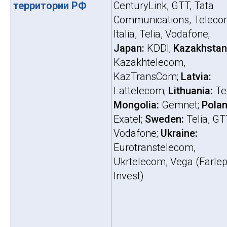
территории РФ
CenturyLink, GTT, Tata
Communications, Telec
Italia, Telia, Vodafone;
Japan:
KDDI;
Kazakhstan
Kazakhtelecom,
KazTransCom;
Latvia:
Lattelecom;
Lithuania:
Te
Mongolia:
Gemnet;
Polan
Exatel;
Sweden:
Telia, GT
Vodafone;
Ukraine:
Eurotranstelecom,
Ukrtelecom, Vega (Farle
Invest)