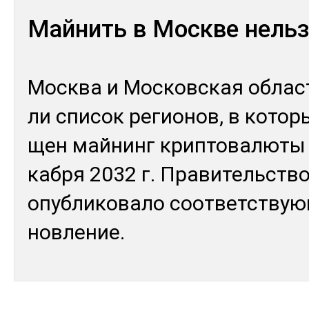
Майнить в Москве нель
Мос­ква и Мос­ков­ская об­ласт
ли спи­сок ре­гио­нов, в ко­тор
щен май­нинг крип­то­валю­ты
каб­ря 2032 г. Пра­витель­ств
опуб­ли­кова­ло соот­ветс­твую
нов­ле­ние.