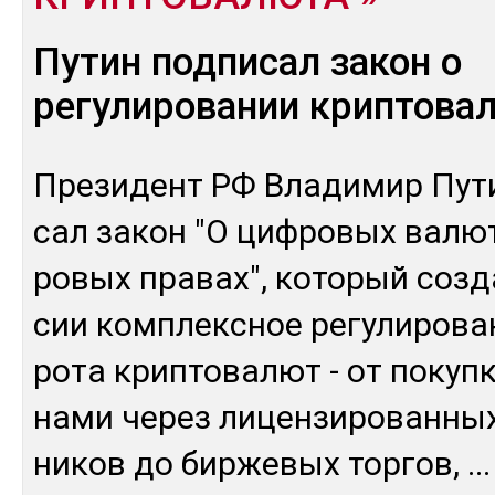
Путин подписал закон о
регулировании криптова
Пре­зидент РФ Вла­димир Пу­ти
сал за­кон "О циф­ро­вых ва­лю
ро­вых пра­вах", ко­торый соз­
сии ком­плексное ре­гули­рова­
рота крип­то­валют - от по­куп­
нами че­рез ли­цен­зи­рован­ны
ни­ков до бир­же­вых тор­гов,
...