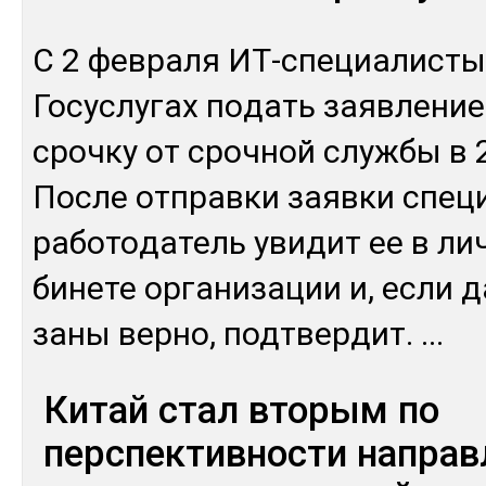
С 2 фев­ра­ля ИТ-спе­циа­лис­ты
Го­сус­лу­гах по­дать заяв­ле­ние
сроч­ку от сроч­ной служ­бы в 
Пос­ле от­прав­ки заяв­ки спе­ц
ра­бото­датель уви­дит ее в ли
бине­те ор­га­низа­ции и, ес­ли 
заны вер­но, под­твер­дит.
...
Китай стал вторым по
перспективности напра