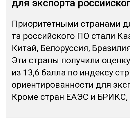
для экспорта российско
Прио­ри­тет­ны­ми стра­нами д
та рос­сий­ско­го ПО ста­ли Ка­
Ки­тай, Бе­лорус­сия, Бра­зили
Эти стра­ны по­лучи­ли оцен­ку
из 13,6 бал­ла по ин­дек­су ст
ориен­ти­рован­нос­ти для эк­с
Кро­ме стран ЕАЭС и БРИКС,