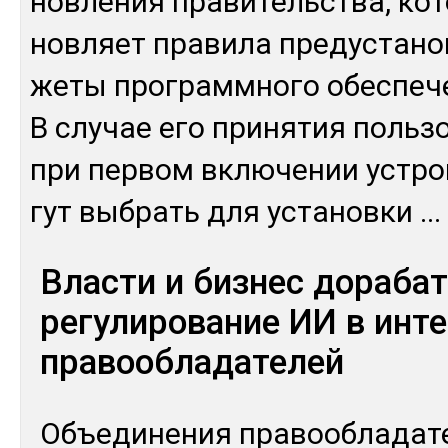
нов­ле­ния пра­витель­ства, ко­
нов­ляет пра­вила пре­дус­та­но
же­ты прог­рам­мно­го обес­пе­
В слу­чае его при­нятия поль­зо
при пер­вом вклю­чении ус­тро
гут выб­рать для ус­та­нов­ки
...
Власти и бизнес дораба
регулирование ИИ в инт
правообладателей
Объ­еди­нения пра­вооб­ла­дате