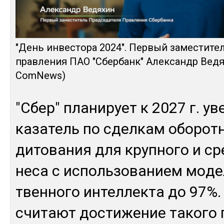
"День ин­вес­то­ра 2024". Пер­вый за­мес­ти­те
прав­ле­ния ПАО "Сбер­банк" Алек­сандр Ве­д
ComNews)
"Сбер" пла­нирует к 2027 г. ув
каза­тель по сдел­кам обо­рот­н
дито­вания для круп­но­го и сре
не­са с ис­поль­зо­ванием мо­де
твен­но­го ин­тел­лек­та до 97%.
счи­тают дос­ти­жение та­кого 