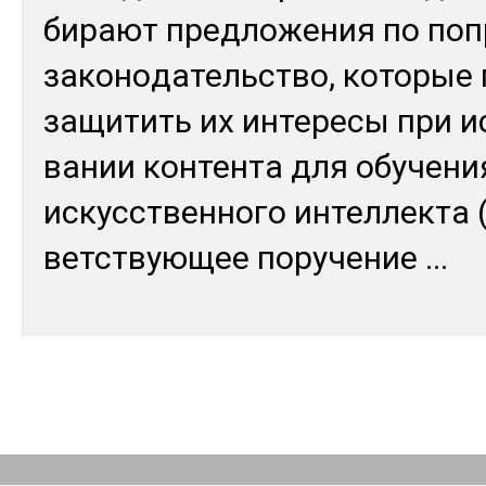
бирают пред­ло­жения по поп­
за­коно­датель­ство, ко­торые 
за­щитить их ин­те­ресы при ис
вании кон­тен­та для обу­чени
ис­кусс­твен­но­го ин­тел­лек­та
ветс­твую­щее по­руче­ние
...