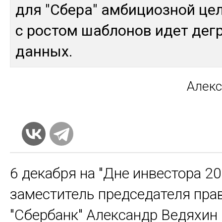
для "Сбе­ра" ам­би­циоз­ной це
с рос­том шаб­ло­нов идет дег­
дан­ных.
Алек­
6 декабря на "Дне инвестора 2
заместитель председателя пр
"Сбербанк" Александр Ведяхин 