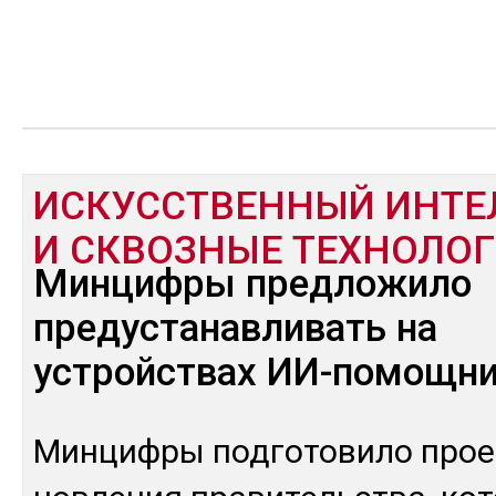
ИСКУССТВЕННЫЙ ИНТЕ
И СКВОЗНЫЕ ТЕХНОЛО
Минцифры предложило
предустанавливать на
устройствах ИИ-помощн
Мин­циф­ры под­го­тови­ло прое