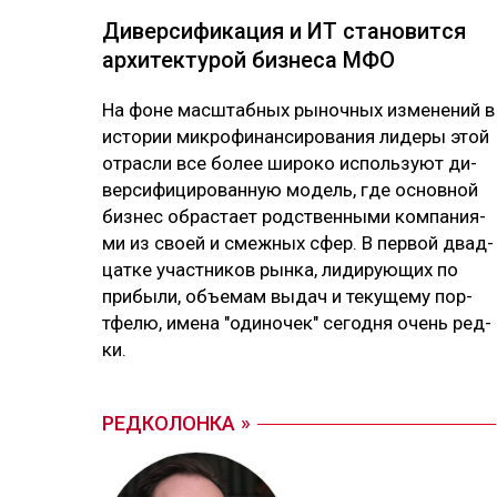
Ди­вер­си­фика­ция и ИТ ста­новит­ся
ар­хи­тек­ту­рой биз­не­са МФО
На фо­не мас­штаб­ных ры­ноч­ных из­ме­не­ний в
ис­то­рии мик­ро­фи­нан­си­ро­ва­ния ли­де­ры этой
от­рас­ли все бо­лее ши­ро­ко ис­поль­зуют ди­
вер­си­фи­ци­ро­ван­ную мо­дель, где ос­нов­ной
биз­нес об­рас­тает родс­твен­ны­ми ком­па­ния­
ми из своей и смеж­ных сфер. В пер­вой двад­
цат­ке учас­тни­ков рын­ка, ли­ди­рую­щих по
при­бы­ли, объ­емам вы­дач и те­ку­ще­му пор­
тфе­лю, име­на "оди­но­чек" се­год­ня очень ред­
ки.
РЕДКОЛОНКА