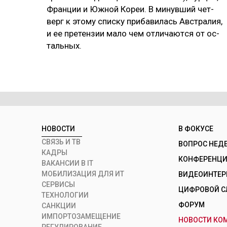
Фран­ции и Юж­ной Ко­реи. В ми­нув­ший чет­
верг к это­му спис­ку при­ба­ви­лась Авс­тра­лия,
и ее пре­тен­зии ма­ло чем от­ли­чают­ся от ос­
таль­ных.
НОВОСТИ
В ФОКУСЕ
СВЯЗЬ И ТВ
ВОПРОС НЕД
КАДРЫ
КОНФЕРЕНЦИИ
ВАКАНСИИ В IT
МОБИЛИЗАЦИЯ ДЛЯ ИТ
ВИДЕОИНТЕ
СЕРВИСЫ
ЦИФРОВОЙ С
ТЕХНОЛОГИИ
ФОРУМ
САНКЦИИ
ИМПОРТОЗАМЕЩЕНИЕ
НОВОСТИ КО