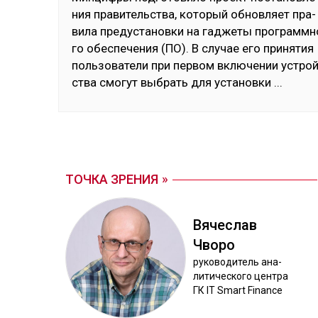
ния пра­витель­ства, ко­торый об­нов­ляет пра­
вила пре­дус­та­нов­ки на гад­же­ты прог­рам­мн
го обес­пе­чения (ПО). В слу­чае его при­нятия
поль­зо­вате­ли при пер­вом вклю­чении ус­трой
ства смо­гут выб­рать для ус­та­нов­ки
...
ТОЧКА ЗРЕНИЯ
Вя­чес­лав
Чво­ро
ру­ково­дитель ана­
лити­чес­ко­го цен­тра
ГК IT Smart Finance