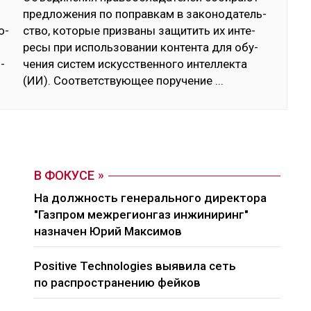
пред­ло­жения по поп­рав­кам в за­коно­датель­
о­
ство, ко­торые приз­ва­ны за­щитить их ин­те­
ресы при ис­поль­зо­вании кон­тен­та для обу­
­
чения сис­тем ис­кусс­твен­но­го ин­тел­лек­та
(ИИ). Соот­ветс­твую­щее по­руче­ние
...
В ФОКУСЕ
На должность генерального директора
"Газпром межрегионгаз инжиниринг"
назначен Юрий Максимов
Positive Technologies выявила сеть
по распространению фейков