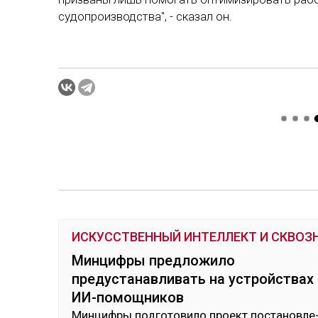
судопроизводства", - сказал он.
ИСКУССТВЕННЫЙ ИНТЕЛЛЕКТ И СКВОЗ
Минцифры предложило
предустанавливать на устройствах
ИИ-помощников
Мин­циф­ры под­го­тови­ло проект пос­та­нов­ле