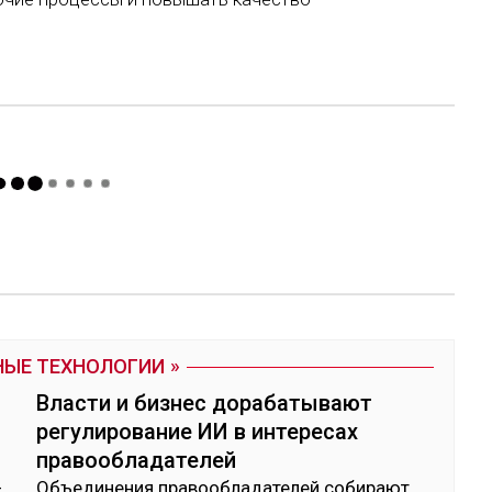
НЫЕ ТЕХНОЛОГИИ
Власти и бизнес дорабатывают
регулирование ИИ в интересах
правообладателей
­
Объ­еди­нения пра­вооб­ла­дате­лей со­бирают