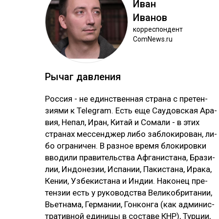
Иван
Ива­нов
кор­рес­пон­дент
ComNews.ru
Ры­чаг дав­ле­ния
Рос­сия - не единс­твен­ная стра­на с пре­тен­
зия­ми к Telegram. Есть еще Сау­дов­ская Ара­
вия, Не­пал, Иран, Ки­тай и Со­ма­ли - в этих
стра­нах мес­сен­джер ли­бо заб­ло­ки­ро­ван, ли­
бо ог­ра­ни­чен. В раз­ное вре­мя бло­ки­ров­ки
вво­ди­ли пра­ви­тель­ства Аф­га­нис­та­на, Бра­зи­
лии, Ин­до­не­зии, Ис­па­нии, Па­кис­та­на, Ира­ка,
Ке­нии, Уз­бе­кис­та­на и Ин­дии. На­ко­нец пре­
тен­зии есть у ру­ко­водс­тва Ве­ли­коб­ри­та­нии,
Вь­ет­на­ма, Гер­ма­нии, Гон­кон­га (как ад­ми­нис­
тра­тив­ной еди­ни­цы в сос­та­ве КНР), Тур­ции,