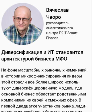
Вя­чес­лав
Чво­ро
ру­ково­дитель
ана­лити­чес­ко­го
цен­тра ГК IT Smart
Finance
Ди­вер­си­фика­ция и ИТ ста­новит­ся
ар­хи­тек­ту­рой биз­не­са МФО
На фо­не мас­штаб­ных ры­ноч­ных из­ме­не­ний
в ис­то­рии мик­ро­фи­нан­си­ро­ва­ния ли­де­ры
этой от­рас­ли все бо­лее ши­ро­ко ис­поль­
зуют ди­вер­си­фи­ци­ро­ван­ную мо­дель, где
ос­нов­ной биз­нес об­рас­тает родс­твен­ны­ми
ком­па­ния­ми из своей и смеж­ных сфер. В
пер­вой двад­цат­ке учас­тни­ков рын­ка, ли­ди­