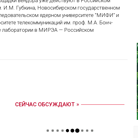
ощадки вендора уже действуют в Российском
м. И.М. Губкина, Новосибирском государственном
следовательском ядерном университете "МИФИ" и
итете телекоммуникаций им. проф. М.А. Бонч-
ие лаборатории в МИРЭА — Российском
СЕЙЧАС ОБСУЖДАЮТ