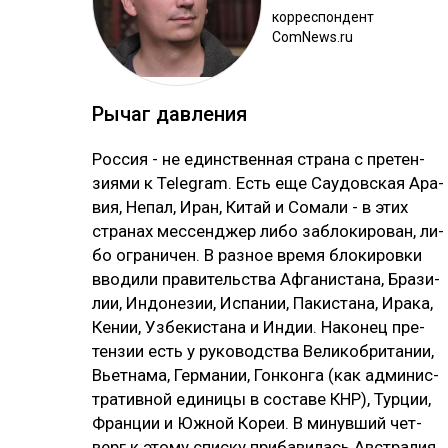
кор­рес­пон­дент
ComNews.ru
Ры­чаг дав­ле­ния
Рос­сия - не единс­твен­ная стра­на с пре­тен­
зия­ми к Telegram. Есть еще Сау­дов­ская Ара­
вия, Не­пал, Иран, Ки­тай и Со­ма­ли - в этих
стра­нах мес­сен­джер ли­бо заб­ло­ки­ро­ван, ли­
бо ог­ра­ни­чен. В раз­ное вре­мя бло­ки­ров­ки
вво­ди­ли пра­ви­тель­ства Аф­га­нис­та­на, Бра­зи­
лии, Ин­до­не­зии, Ис­па­нии, Па­кис­та­на, Ира­ка,
Ке­нии, Уз­бе­кис­та­на и Ин­дии. На­ко­нец пре­
тен­зии есть у ру­ко­водс­тва Ве­ли­коб­ри­та­нии,
Вь­ет­на­ма, Гер­ма­нии, Гон­кон­га (как ад­ми­нис­
тра­тив­ной еди­ни­цы в сос­та­ве КНР), Тур­ции,
Фран­ции и Юж­ной Ко­реи. В ми­нув­ший чет­
верг к это­му спис­ку при­ба­ви­лась Авс­тра­лия,