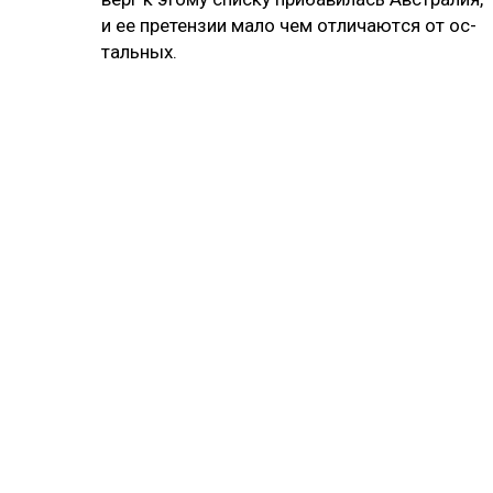
и ее пре­тен­зии ма­ло чем от­ли­чают­ся от ос­
таль­ных.