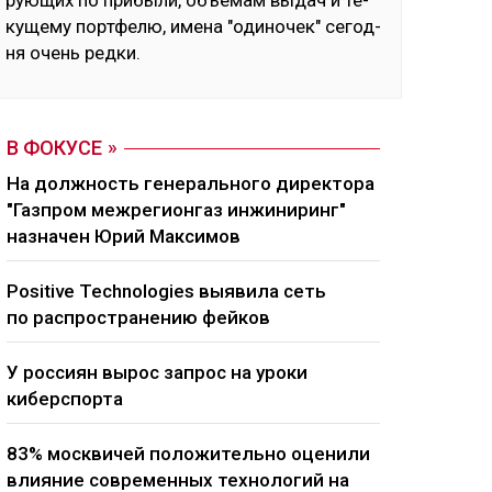
рую­щих по при­бы­ли, объ­емам вы­дач и те­
ку­ще­му пор­тфе­лю, име­на "оди­но­чек" се­год­
ня очень ред­ки.
В ФОКУСЕ
На должность генерального директора
"Газпром межрегионгаз инжиниринг"
назначен Юрий Максимов
Positive Technologies выявила сеть
по распространению фейков
У россиян вырос запрос на уроки
киберспорта
83% москвичей положительно оценили
влияние современных технологий на