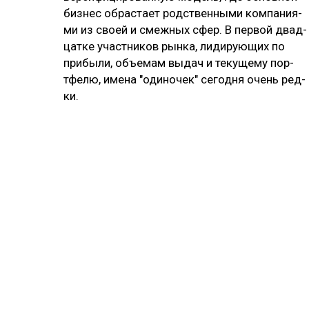
биз­нес об­рас­тает родс­твен­ны­ми ком­па­ния­
ми из своей и смеж­ных сфер. В пер­вой двад­
цат­ке учас­тни­ков рын­ка, ли­ди­рую­щих по
при­бы­ли, объ­емам вы­дач и те­ку­ще­му пор­
тфе­лю, име­на "оди­но­чек" се­год­ня очень ред­
ки.