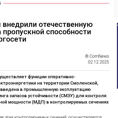
5
и внедрили отечественную
а пропускной способности
ргосети
© ComNews
02.12.2025
существляет функции оперативно-
ктроэнергетики на территории Смоленской,
) введена в промышленную эксплуатацию
нга запасов устойчивости (СМЗУ) для контроля
ной мощности (МДП) в контролируемых сечениях
ав этих контролируемых сечений, осуществляется