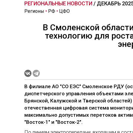
РЕГИОНАЛЬНЫЕ НОВОСТИ
/ ДЕКАБРЬ 202
Регионы
•
РФ
•
ЦФО
В Смоленской област
технологию для рост
эне
В филиале АО "СО ЕЭС" Смоленское РДУ (о
диспетчерского управления объектами эле
Брянской, Калужской и Тверской областей
отечественная цифровая система монитори
максимально допустимых перетоков актив
"Восток-1" и "Восток-2".
По линиям электропередачи, входящим в сост