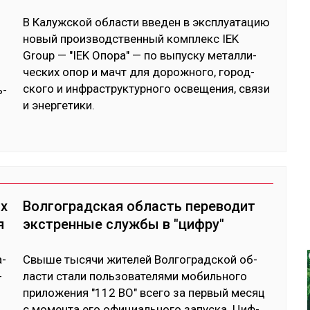
В Ка­луж­ской об­лас­ти вве­ден в экс­плуа­та­цию
но­вый произ­водс­твен­ный ком­плекс IEK
Group — "IEK Опо­ра" — по вы­пус­ку ме­тал­ли­
чес­ких опор и мачт для до­рож­но­го, го­род­
ско­го и ин­фраструк­тур­но­го ос­ве­щения, свя­зи
ь­
и энер­ге­тики.
ых
Волгоградская область переводит
я
экстренные службы в "цифру"
а­
Свы­ше ты­сячи жи­телей Вол­гог­рад­ской об­
­
лас­ти ста­ли поль­зо­вате­лями мо­биль­но­го
при­ложе­ния "112 ВО" все­го за пер­вый ме­сяц
­
с мо­мен­та его офи­циаль­но­го за­пус­ка. Циф­