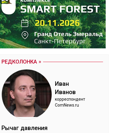
РЕДКОЛОНКА
Иван
Ива­нов
кор­рес­пон­дент
ComNews.ru
Ры­чаг дав­ле­ния