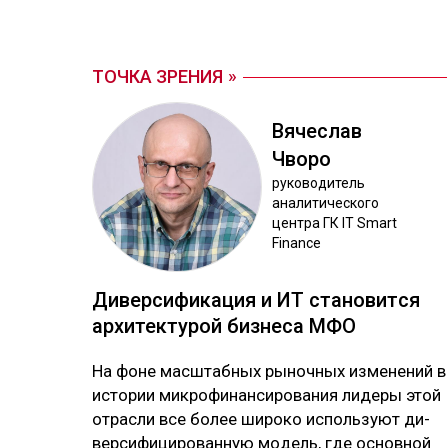
ТОЧКА ЗРЕНИЯ
Вя­чес­лав
Чво­ро
ру­ково­дитель
ана­лити­чес­ко­го
цен­тра ГК IT Smart
Finance
Ди­вер­си­фика­ция и ИТ ста­новит­ся
ар­хи­тек­ту­рой биз­не­са МФО
На фо­не мас­штаб­ных ры­ноч­ных из­ме­не­ний в
ис­то­рии мик­ро­фи­нан­си­ро­ва­ния ли­де­ры этой
от­рас­ли все бо­лее ши­ро­ко ис­поль­зуют ди­
вер­си­фи­ци­ро­ван­ную мо­дель, где ос­нов­ной