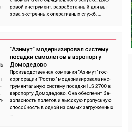
ы­
ро­вой инс­тру­мент, раз­ра­ботан­ный для вы­
зова экс­трен­ных опе­ратив­ных служб,
...
"Азимут" модернизировал систему
посадки самолетов в аэропорту
сь
Домодедово
Произ­водс­твен­ная ком­па­ния "Ази­мут" гос­
ы
кор­по­рации "Рос­тех" мо­дер­ни­зиро­вала инс­
­
тру­мен­таль­ную сис­те­му по­сад­ки ILS 2700 в
.
аэро­пор­ту До­моде­дово. Она обес­пе­чит бе­
п­
зопас­ность по­летов и вы­сокую про­пус­кную
спо­соб­ность в од­ной из са­мых заг­ру­жен­ных
...