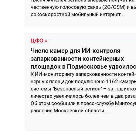
чес­твен­ную го­лосо­вую связь (2G/GSM) и в
сокос­ко­рос­тной мо­биль­ный ин­тер­нет
...
ЦФО
Число камер для ИИ-контроля
запаркованности контейнерных
площадок в Подмосковье удвоило
К ИИ-мо­нито­рин­гу за­пар­ко­ван­нос­ти кон­тей­
нер­ных пло­щадок под­клю­чено 1162 ка­мер
сис­те­мы "Бе­зопас­ный ре­гион" – за год их ко
личес­тво уве­личи­лось бо­лее чем в два ра­за
Об этом сооб­щи­ли в пресс-служ­бе Мин­го­су
рав­ле­ния Мос­ков­ской об­лас­ти.
...