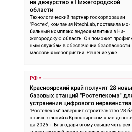
на дежурство в Нижегородской
области
Тех­но­логи­чес­кий пар­тнер гос­кор­по­рации
"Рос­тех", ком­па­ния NtechLab, пос­та­вила мо­
биль­ный ком­плекс ви­деоана­лити­ки в Ни­
жего­род­скую об­ласть. Он по­может про­фил
ным служ­бам в обес­пе­чении бе­зопас­нос­ти
мас­со­вых ме­роп­рия­тий. Ре­шение уже
...
РФ
Красноярский край получит 28 нов
базовых станций "Ростелекома" дл
устранения цифрового неравенства
"Рос­те­леком" за­вер­шит строи­тель­ство 28 б
зовых стан­ций в Крас­нояр­ском крае до кон
ца 2026 г. Бла­года­ря это­му свы­ше че­тырех
ты­сяч жи­телей ре­гио­на впер­вые по­лучат ка