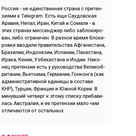
Рос­сия - не единс­твен­ная стра­на с пре­тен­
зия­ми к Telegram. Есть еще Сау­дов­ская
Ара­вия, Не­пал, Иран, Ки­тай и Со­ма­ли - в
этих стра­нах мес­сен­джер ли­бо заб­ло­ки­ро­
ван, ли­бо ог­ра­ни­чен. В раз­ное вре­мя бло­ки­
ров­ки вво­ди­ли пра­ви­тель­ства Аф­га­нис­та­на,
Бра­зи­лии, Ин­до­не­зии, Ис­па­нии, Па­кис­та­на,
Ира­ка, Ке­нии, Уз­бе­кис­та­на и Ин­дии. На­ко­
нец пре­тен­зии есть у ру­ко­водс­тва Ве­ли­коб­
ри­та­нии, Вь­ет­на­ма, Гер­ма­нии, Гон­кон­га (как
ад­ми­нис­тра­тив­ной еди­ни­цы в сос­та­ве
КНР), Тур­ции, Фран­ции и Юж­ной Ко­реи. В
ми­нув­ший чет­верг к это­му спис­ку при­ба­ви­
лась Авс­тра­лия, и ее пре­тен­зии ма­ло чем
от­ли­чают­ся от ос­таль­ных.