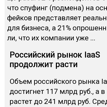
что спу­финг (под­ме­на) на ос­
фей­ков пред­став­ляет реаль­ну
для биз­не­са, а 21% оп­ро­шен­
ли, что их ком­па­нии уже
...
Российский рынок IaaS
продолжит расти
Объ­ем рос­сий­ско­го рын­ка I
дос­тиг­нет 117 млрд руб., а в
рас­тет до 241 млрд руб. Сред