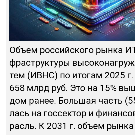
Объ­ем рос­сий­ско­го рын­ка И
фраструк­ту­ры вы­соко­наг­ру­
тем (ИВНС) по ито­гам 2025 г. 
658 млрд руб. Это на 15% вы­ш
дом ра­нее. Боль­шая часть (
лась на гос­сек­тор и фи­нан­со
расль. К 2031 г. объ­ем рын­ка