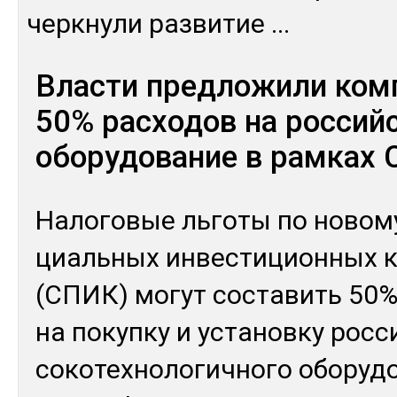
чер­кну­ли раз­ви­тие
...
Власти предложили ком
50% расходов на россий
оборудование в рамках
На­лого­вые ль­го­ты по но­вом
циаль­ных ин­вес­ти­цион­ных к
(СПИК) мо­гут сос­та­вить 50%
на по­куп­ку и ус­та­нов­ку рос­с
соко­тех­но­логич­но­го обо­руд