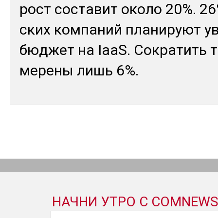
рост сос­та­вит око­ло 20%. 26
ских ком­па­ний пла­нируют у
бюд­жет на IaaS. Сок­ра­тить т
мере­ны лишь 6%.