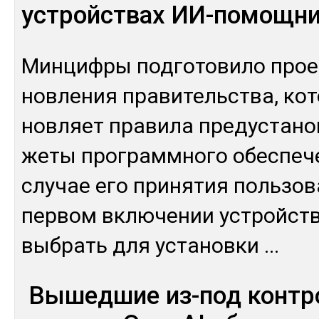
устройствах ИИ-помощн
Мин­циф­ры под­го­тови­ло прое
нов­ле­ния пра­витель­ства, ко­
нов­ляет пра­вила пре­дус­та­но
же­ты прог­рам­мно­го обес­пе­ч
слу­чае его при­нятия поль­зо­
пер­вом вклю­чении ус­трой­ств
выб­рать для ус­та­нов­ки
...
Вышедшие из-под контр