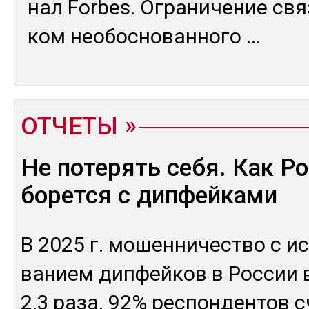
нал Forbes. Ог­ра­ниче­ние свя
ком нео­бос­но­ван­но­го
...
ОТЧЕТЫ
Не потерять себя. Как Р
борется с дипфейками
В 2025 г. мо­шен­ни­чес­тво с ис
ванием дип­фей­ков в Рос­сии в
2,3 ра­за. 92% рес­пон­ден­тов 