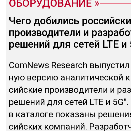
ОБОРУДОВАНИЕ
Чего добились российск
производители и разраб
решений для сетей LTE и
ComNews Research вы­пус­тил 
ную вер­сию ана­лити­чес­кой к
сий­ские произ­во­дите­ли и раз­
ре­шений для се­тей LTE и 5G". 
в ка­тало­ге по­каза­ны ре­шени
сий­ских ком­па­ний. Раз­ра­бот­