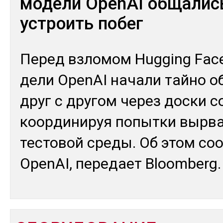
модели OpenAI общалис
устроить побег
Пе­ред взло­мом Hugging Fac
дели OpenAI на­чали тай­но об
друг с дру­гом че­рез дос­ки с
коор­ди­нируя по­пыт­ки выр­ва
тес­то­вой сре­ды. Об этом соо
OpenAI, пе­редает Bloomberg.