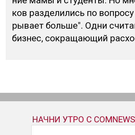
ние ма­мы и сту­ден­ты. Но мне
ков раз­де­лились по воп­ро­су
ры­вает боль­ше". Од­ни счи­т
биз­нес, сок­ра­щаю­щий рас­х