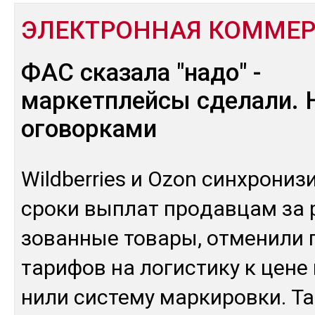
ЭЛЕКТРОННАЯ КОММЕ
ФАС сказала "надо" -
маркетплейсы сделали. 
оговорками
Wildberries и Ozon син­хро­низи
сро­ки вып­лат про­дав­цам за 
зован­ные то­вары, от­ме­нили п
та­рифов на ло­гис­ти­ку к це­не 
нили сис­те­му мар­ки­ров­ки. Т