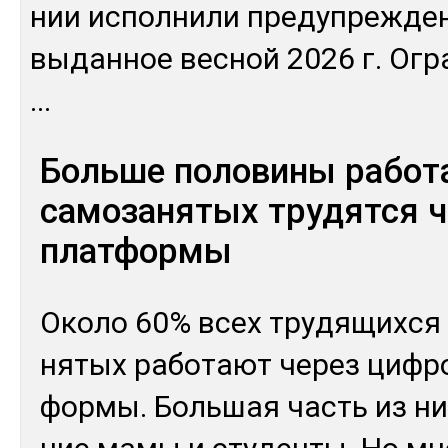
нии ис­пол­ни­ли пре­дуп­реж­де
вы­дан­ное вес­ной 2026 г. Ог­р
...
Больше половины рабо
самозанятых трудятся ч
платформы
Око­ло 60% всех тру­дящих­ся
нятых ра­ботают че­рез циф­р
фор­мы. Боль­шая часть из них