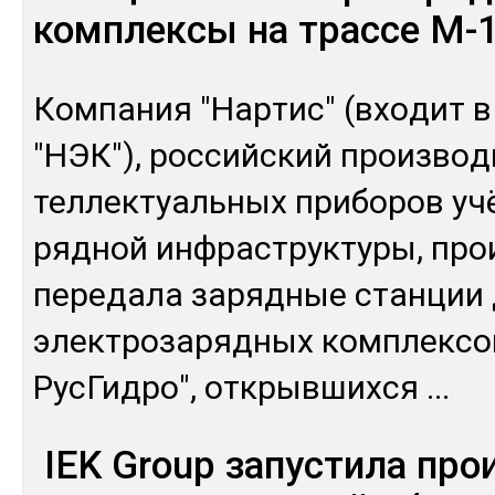
комплексы на трассе М-1
Ком­па­ния "Нар­тис" (вхо­дит в
"НЭК"), рос­сий­ский произ­во­
тел­лек­туаль­ных при­боров учё
ряд­ной ин­фраструк­ту­ры, прои
пе­реда­ла за­ряд­ные стан­ции
элек­тро­заряд­ных ком­плек­с
Рус­Гид­ро", от­крыв­ших­ся
...
IEK Group запустила про