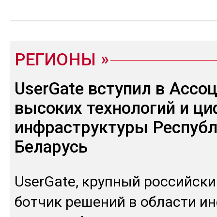
РЕГИОНЫ
UserGate вступил в Ассо
высоких технологий и ц
инфраструктуры Респуб
Беларусь
UserGate, круп­ный рос­сий­ски
бот­чик ре­шений в об­лас­ти ин