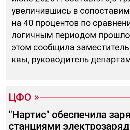
уве­личив­шись в со­пос­та­ви
на 40 про­цен­тов по срав­не­н
логич­ным пе­рио­дом прош­ло­
этом сооб­щи­ла за­мес­ти­тел
квы, ру­ково­дитель де­пар­та­
ЦФО
"Нартис" обеспечила за
станциями электрозаря