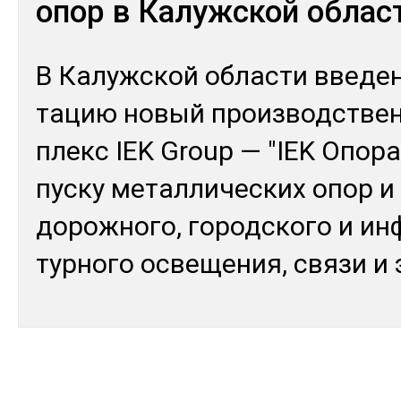
опор в Калужской облас
В Ка­луж­ской об­лас­ти вве­де
та­цию но­вый произ­водс­тве
плекс IEK Group — "IEK Опо­ра
пус­ку ме­тал­ли­чес­ких опор 
до­рож­но­го, го­род­ско­го и и
тур­но­го ос­ве­щения, свя­зи и 