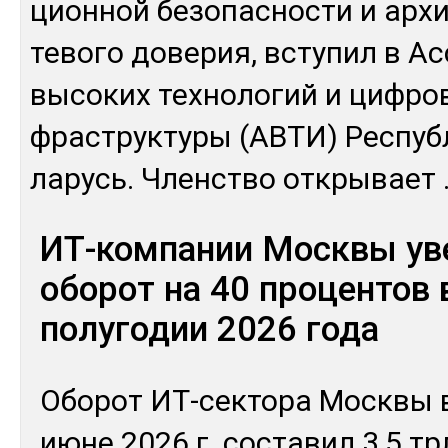
цион­ной бе­зопас­нос­ти и ар­хи
тево­го до­верия, всту­пил в Ас
вы­соких тех­но­логий и циф­ро­
фраструк­ту­ры (АВ­ТИ) Рес­пуб­
ларусь. Членс­тво от­кры­вает
ИТ-компании Москвы ув
оборот на 40 процентов 
полугодии 2026 года
Обо­рот ИТ-сек­то­ра Мос­квы в
июне 2026 г. сос­та­вил 3,5 тр