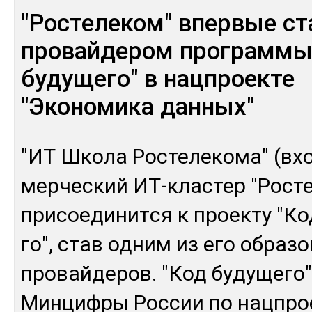
"Ростелеком" впервые ст
провайдером программы
будущего" в нацпроекте
"Экономика данных"
"ИТ Шко­ла Рос­те­леко­ма" (вх
мер­чес­кий ИТ-клас­тер "Рос­те
при­сое­ди­нит­ся к проек­ту "К
го", став од­ним из его об­ра­з
про­вай­де­ров. "Код бу­дуще­го"
Мин­циф­ры Рос­сии по нац­прое