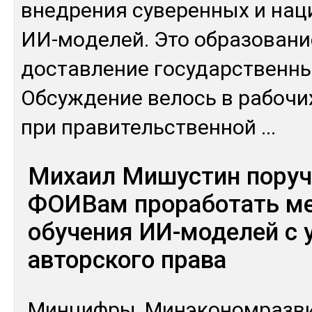
внед­ре­ния су­верен­ных и на­
ИИ-мо­делей. Это об­ра­зова­ни
дос­тав­ле­ние го­сударс­твен­ны
Об­суж­де­ние ве­лось в ра­бочи
при пра­витель­ствен­ной
...
Михаил Мишустин пору
ФОИВам проработать м
обучения ИИ-моделей с 
авторского права
Мин­циф­ры, Ми­нэко­ном­раз­ви