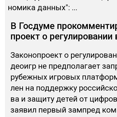
номи­ка дан­ных":
...
В Госдуме прокомменти
проект о регулировании
За­коноп­роект о ре­гули­рова­
деоигр не пред­по­лагает зап­р
рубеж­ных иг­ро­вых плат­форм
лен на под­дер­жку рос­сий­ско
ва и за­щиту де­тей от циф­ро­в
зая­вил пер­вый зам­пред ко­м