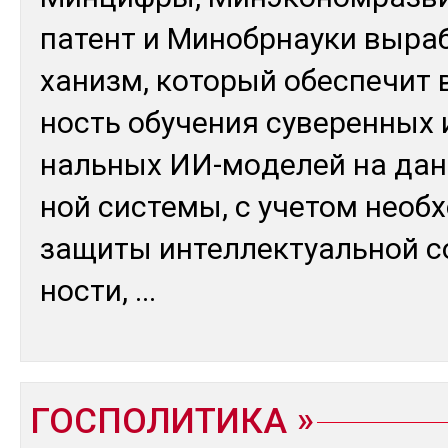
па­тент и Ми­ноб­рнау­ки вы­ра
ханизм, ко­торый обес­пе­чит 
ность обу­чения су­верен­ных 
наль­ных ИИ-мо­делей на дан
ной сис­те­мы, с уче­том необ­
за­щиты ин­тел­лек­туаль­ной с
нос­ти,
...
ГОСПОЛИТИКА