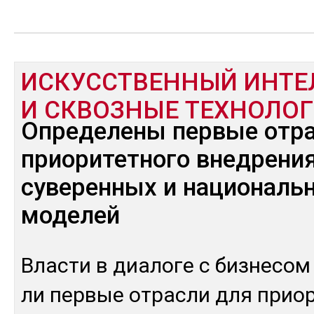
ИСКУССТВЕННЫЙ ИНТЕ
И СКВОЗНЫЕ ТЕХНОЛО
Определены первые отра
приоритетного внедрени
суверенных и националь
моделей
Влас­ти в диа­ло­ге с биз­не­сом
ли пер­вые от­рас­ли для прио­ри