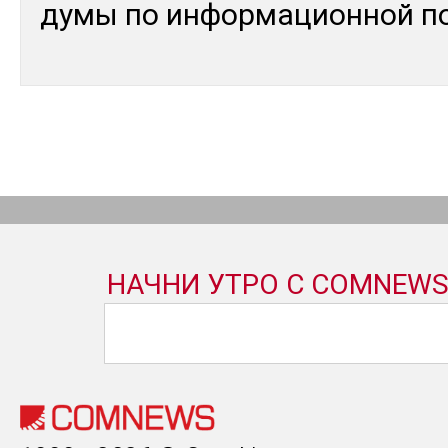
ду­мы по ин­фор­ма­цион­ной п