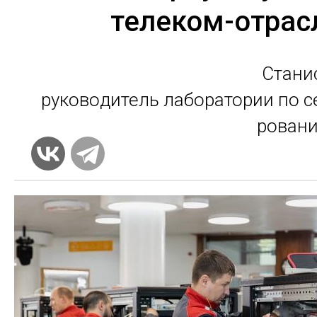
телеком-отрас
Ста­ни
ру­ково­дитель ла­бора­тории по се
рова­н