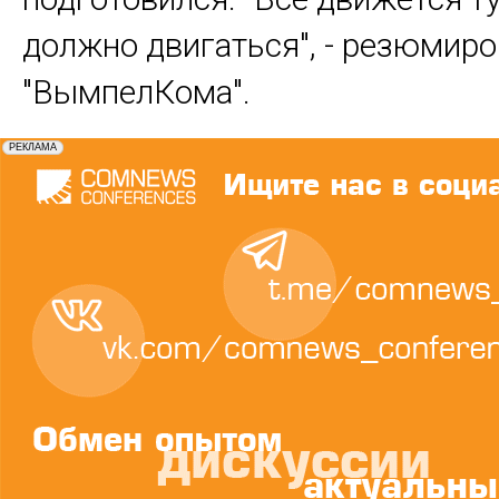
должно двигаться", - резюмиро
"ВымпелКома".