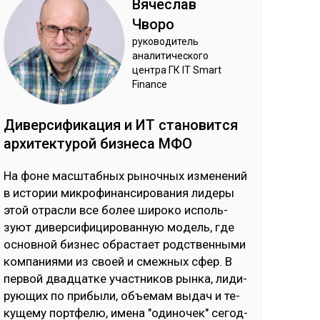
Вя­чес­лав
Чво­ро
ру­ково­дитель
ана­лити­чес­ко­го
цен­тра ГК IT Smart
Finance
Ди­вер­си­фика­ция и ИТ ста­новит­ся
ар­хи­тек­ту­рой биз­не­са МФО
На фо­не мас­штаб­ных ры­ноч­ных из­ме­не­ний
в ис­то­рии мик­ро­фи­нан­си­ро­ва­ния ли­де­ры
этой от­рас­ли все бо­лее ши­ро­ко ис­поль­
зуют ди­вер­си­фи­ци­ро­ван­ную мо­дель, где
ос­нов­ной биз­нес об­рас­тает родс­твен­ны­ми
ком­па­ния­ми из своей и смеж­ных сфер. В
пер­вой двад­цат­ке учас­тни­ков рын­ка, ли­ди­
рую­щих по при­бы­ли, объ­емам вы­дач и те­
ку­ще­му пор­тфе­лю, име­на "оди­но­чек" се­год­