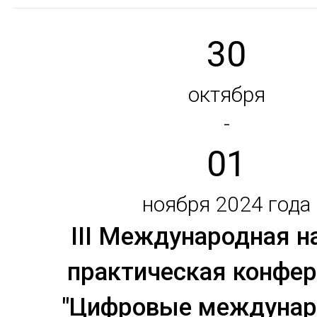
30
октября
-
01
ноября 2024 года
III Международная н
практическая конфе
"Цифровые междуна