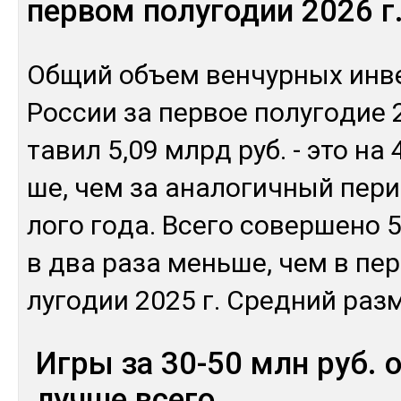
первом полугодии 2026 г
Об­щий объ­ем вен­чур­ных ин­ве
Рос­сии за пер­вое по­луго­дие 
та­вил 5,09 млрд руб. - это на
ше, чем за ана­логич­ный пе­р
ло­го го­да. Все­го со­вер­ше­но 
в два ра­за мень­ше, чем в пер
луго­дии 2025 г. Сред­ний раз
Игры за 30-50 млн руб. 
лучше всего