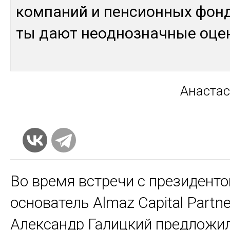
ком­па­ний и пен­сион­ных фон­
ты дают неод­ноз­нач­ные оцен
Анас­та­
Во время встречи с президент
основатель Almaz Capital Partn
Александр Галицкий предложил