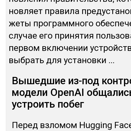
нов­ляет пра­вила пре­дус­та­но
же­ты прог­рам­мно­го обес­пе­ч
слу­чае его при­нятия поль­зо­
пер­вом вклю­чении ус­трой­ств
выб­рать для ус­та­нов­ки
...
Вышедшие из-под контр
модели OpenAI общалис
устроить побег
Пе­ред взло­мом Hugging Fac