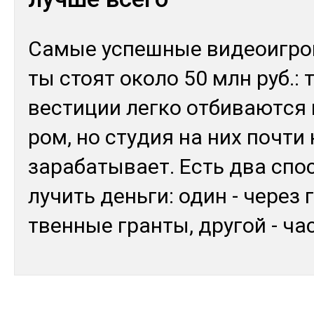
Са­мые ус­пеш­ные ви­деоиг­ро
ты стоят око­ло 50 млн руб.: т
вес­ти­ции лег­ко от­би­вают­ся 
ром, но сту­дия на них поч­ти 
за­раба­тывает. Есть два спо­
лучить день­ги: один - че­рез 
твен­ные гран­ты, дру­гой - ч