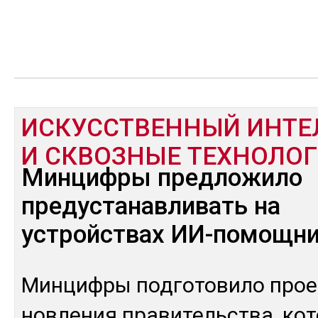
ИСКУССТВЕННЫЙ ИНТЕ
И СКВОЗНЫЕ ТЕХНОЛО
Минцифры предложило
предустанавливать на
устройствах ИИ-помощн
Мин­циф­ры под­го­тови­ло прое
нов­ле­ния пра­витель­ства, ко­