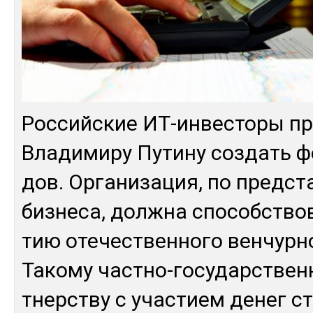
Рос­сий­ские ИТ-ин­вес­то­ры п
Вла­дими­ру Пу­тину соз­дать 
дов. Ор­га­низа­ция, по пред­ст
биз­не­са, дол­жна спо­собс­тво­
тию оте­чес­твен­но­го вен­чур­н
Та­кому час­тно-го­сударс­твен­
тнерс­тву с учас­тием де­нег с