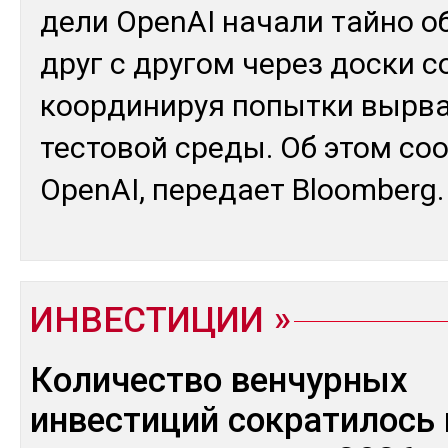
дели OpenAI на­чали тай­но об
друг с дру­гом че­рез дос­ки с
коор­ди­нируя по­пыт­ки выр­ва
тес­то­вой сре­ды. Об этом соо
OpenAI, пе­редает Bloomberg.
ИНВЕСТИЦИИ
Количество венчурных
инвестиций сократилось 