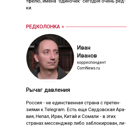
тфе­лю, име­на "оди­но­чек" се­год­ня очень ред­
ки.
РЕДКОЛОНКА
Иван
Ива­нов
кор­рес­пон­дент
ComNews.ru
Ры­чаг дав­ле­ния
Рос­сия - не единс­твен­ная стра­на с пре­тен­
зия­ми к Telegram. Есть еще Сау­дов­ская Ара­
вия, Не­пал, Иран, Ки­тай и Со­ма­ли - в этих
стра­нах мес­сен­джер ли­бо заб­ло­ки­ро­ван, ли­