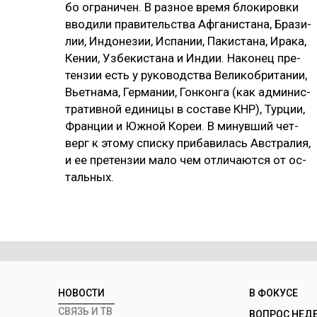
бо ог­ра­ни­чен. В раз­ное вре­мя бло­ки­ров­ки
вво­ди­ли пра­ви­тель­ства Аф­га­нис­та­на, Бра­зи­
лии, Ин­до­не­зии, Ис­па­нии, Па­кис­та­на, Ира­ка,
Ке­нии, Уз­бе­кис­та­на и Ин­дии. На­ко­нец пре­
тен­зии есть у ру­ко­водс­тва Ве­ли­коб­ри­та­нии,
Вь­ет­на­ма, Гер­ма­нии, Гон­кон­га (как ад­ми­нис­
тра­тив­ной еди­ни­цы в сос­та­ве КНР), Тур­ции,
Фран­ции и Юж­ной Ко­реи. В ми­нув­ший чет­
верг к это­му спис­ку при­ба­ви­лась Авс­тра­лия,
и ее пре­тен­зии ма­ло чем от­ли­чают­ся от ос­
таль­ных.
НОВОСТИ
В ФОКУСЕ
СВЯЗЬ И ТВ
ВОПРОС НЕД