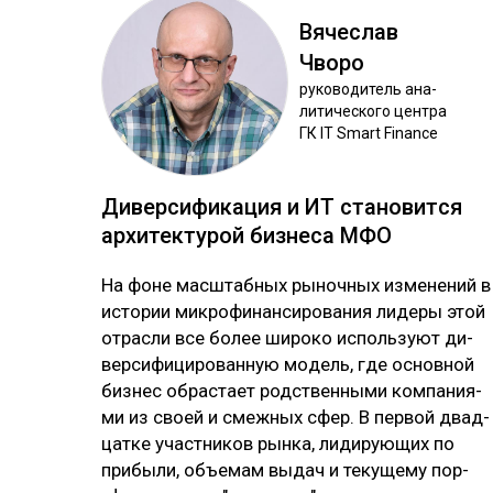
Вя­чес­лав
Чво­ро
ру­ково­дитель ана­
лити­чес­ко­го цен­тра
ГК IT Smart Finance
Ди­вер­си­фика­ция и ИТ ста­новит­ся
ар­хи­тек­ту­рой биз­не­са МФО
На фо­не мас­штаб­ных ры­ноч­ных из­ме­не­ний в
ис­то­рии мик­ро­фи­нан­си­ро­ва­ния ли­де­ры этой
от­рас­ли все бо­лее ши­ро­ко ис­поль­зуют ди­
вер­си­фи­ци­ро­ван­ную мо­дель, где ос­нов­ной
биз­нес об­рас­тает родс­твен­ны­ми ком­па­ния­
ми из своей и смеж­ных сфер. В пер­вой двад­
цат­ке учас­тни­ков рын­ка, ли­ди­рую­щих по
при­бы­ли, объ­емам вы­дач и те­ку­ще­му пор­