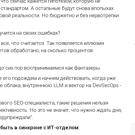
, что сейчас кажется гипотезой, которую не
т стандартом. А остальные будут снова впопыхах
новой реальности. Но бюджетно и без нервотрепки
 учится на своих ошибках?
все, что считается. Так появляется иллюзия
кетов обработано, на сколько процентов
до сих пор воспринимаемся как фантазеры.
те его подождем и начнем действовать, когда уже
е облака, внутреннюю LLM и вектор на DevSecOps -
нового SEO-специалиста, такие решения нельзя
ективность. Но это не значит, что нужно ждать дня,
редупреждали".
 быть в синхроне с ИТ-отделом: