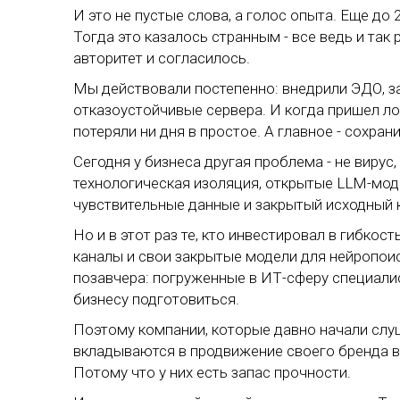
И это не пустые слова, а голос опыта. Еще до 
Тогда это казалось странным - все ведь и так
авторитет и согласилось.
Мы действовали постепенно: внедрили ЭДО, з
отказоустойчивые сервера. И когда пришел лок
потеряли ни дня в простое. А главное - сохран
Сегодня у бизнеса другая проблема - не вирус,
технологическая изоляция, открытые LLM-мод
чувствительные данные и закрытый исходный 
Но и в этот раз те, кто инвестировал в гибко
каналы и свои закрытые модели для нейропоис
позавчера: погруженные в ИТ-сферу специалис
бизнесу подготовиться.
Поэтому компании, которые давно начали слу
вкладываются в продвижение своего бренда в
Потому что у них есть запас прочности.