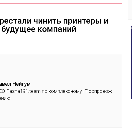
рестали чинить принтеры и
ь будущее компаний
а­вел
Ней­гум
EO Pasha191.team по ком­плексно­му IT-соп­ро­вож­
е­нию