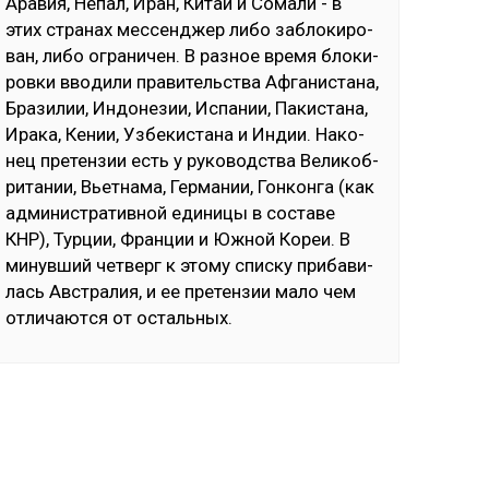
Ара­вия, Не­пал, Иран, Ки­тай и Со­ма­ли - в
этих стра­нах мес­сен­джер ли­бо заб­ло­ки­ро­
ван, ли­бо ог­ра­ни­чен. В раз­ное вре­мя бло­ки­
ров­ки вво­ди­ли пра­ви­тель­ства Аф­га­нис­та­на,
Бра­зи­лии, Ин­до­не­зии, Ис­па­нии, Па­кис­та­на,
Ира­ка, Ке­нии, Уз­бе­кис­та­на и Ин­дии. На­ко­
нец пре­тен­зии есть у ру­ко­водс­тва Ве­ли­коб­
ри­та­нии, Вь­ет­на­ма, Гер­ма­нии, Гон­кон­га (как
ад­ми­нис­тра­тив­ной еди­ни­цы в сос­та­ве
КНР), Тур­ции, Фран­ции и Юж­ной Ко­реи. В
ми­нув­ший чет­верг к это­му спис­ку при­ба­ви­
лась Авс­тра­лия, и ее пре­тен­зии ма­ло чем
от­ли­чают­ся от ос­таль­ных.