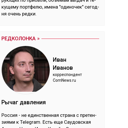
рую­щих по при­бы­ли, объ­емам вы­дач и те­
ку­ще­му пор­тфе­лю, име­на "оди­но­чек" се­год­
ня очень ред­ки.
РЕДКОЛОНКА
Иван
Ива­нов
кор­рес­пон­дент
ComNews.ru
Ры­чаг дав­ле­ния
Рос­сия - не единс­твен­ная стра­на с пре­тен­
зия­ми к Telegram. Есть еще Сау­дов­ская