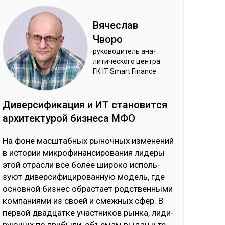
Вя­чес­лав
Чво­ро
ру­ково­дитель ана­
лити­чес­ко­го цен­тра
ГК IT Smart Finance
Ди­вер­си­фика­ция и ИТ ста­новит­ся
ар­хи­тек­ту­рой биз­не­са МФО
На фо­не мас­штаб­ных ры­ноч­ных из­ме­не­ний
в ис­то­рии мик­ро­фи­нан­си­ро­ва­ния ли­де­ры
этой от­рас­ли все бо­лее ши­ро­ко ис­поль­
зуют ди­вер­си­фи­ци­ро­ван­ную мо­дель, где
ос­нов­ной биз­нес об­рас­тает родс­твен­ны­ми
ком­па­ния­ми из своей и смеж­ных сфер. В
пер­вой двад­цат­ке учас­тни­ков рын­ка, ли­ди­