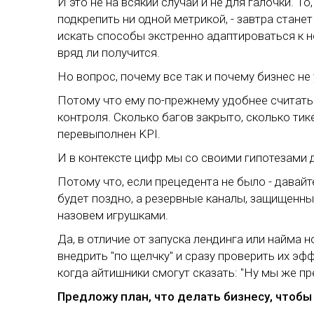
И это не на всякий случай и не для галочки. То
подкрепить ни одной метрикой, - завтра стане
искать способы экстренно адаптироваться к 
вряд ли получится.
Но вопрос, почему все так и почему бизнес не
Потому что ему по-прежнему удобнее считать 
контроля. Сколько багов закрыто, сколько ти
перевыполнен KPI.
И в контексте цифр мы со своими гипотезами 
Потому что, если прецедента не было - давай
будет поздно, а резервные каналы, защищенны
назовем игрушками.
Да, в отличие от запуска лендинга или найма 
внедрить "по щелчку" и сразу проверить их эфф
когда айтишники смогут сказать: "Ну мы же п
Предложу план, что делать бизнесу, чтобы