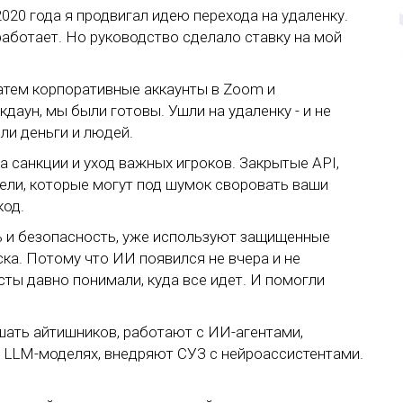
2020 года я продвигал идею перехода на удаленку.
 работает. Но руководство сделало ставку на мой
атем корпоративные аккаунты в Zoom и
даун, мы были готовы. Ушли на удаленку - и не
или деньги и людей.
 а санкции и уход важных игроков. Закрытые API,
ели, которые могут под шумок своровать ваши
код.
сть и безопасность, уже используют защищенные
ка. Потому что ИИ появился не вчера и не
ты давно понимали, куда все идет. И помогли
шать айтишников, работают с ИИ-агентами,
 LLM-моделях, внедряют СУЗ с нейроассистентами.