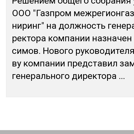
Ре­шением об­ще­го соб­ра­ния 
ООО "Газ­пром меж­ре­гион­газ
ниринг" на дол­жность ге­нера
рек­то­ра ком­па­нии наз­на­ч
си­мов. Но­вого ру­ково­дите­ля
ву ком­па­нии пред­ста­вил за­
ге­нераль­но­го ди­рек­то­ра
...