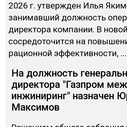
2026 г. ут­вер­жден Илья Яки­м
за­нимав­ший дол­жность опе­р
ди­рек­то­ра ком­па­нии. В но­во
сос­ре­дото­чит­ся на по­выше­н
рацион­ной эф­фек­тив­нос­ти,
...
На должность генеральн
директора "Газпром меж
инжиниринг" назначен Ю
Максимов