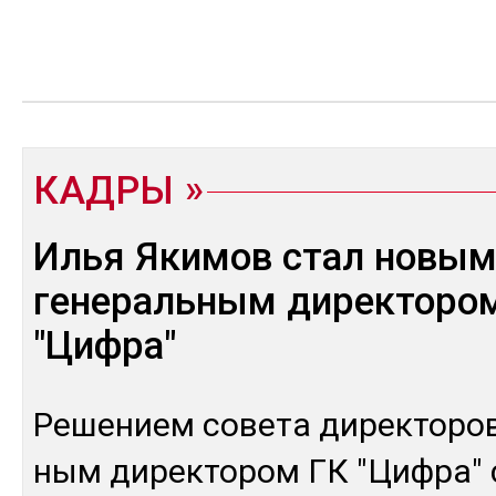
КАДРЫ
Илья Якимов стал новы
генеральным директоро
"Цифра"
Ре­шением со­вета ди­рек­то­ро
ным ди­рек­то­ром ГК "Циф­ра" с