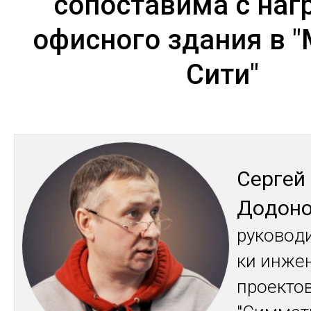
сопоставима с наг
офисного здания в "
Сити"
Сер­гей
До­дон
ру­ково­д
ки ин­же­
проек­то