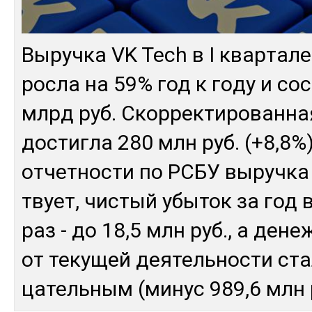
Вы­руч­ка VK Tech в I квар­та­л
рос­ла на 59% год к го­ду и сос
млрд руб. Скор­рек­ти­рован­н
дос­тиг­ла 280 млн руб. (+8,8%)
от­чет­нос­ти по РСБУ вы­руч­ка 
твует, чис­тый убы­ток за год 
раз - до 18,5 млн руб., а де­не
от те­кущей дея­тель­нос­ти ста
цатель­ным (ми­нус 989,6 млн р