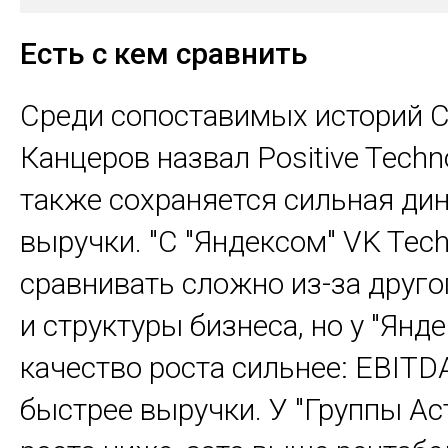
пройдет во второй половине 2025 г. и
половине 2026 г.
Есть с кем сравнить
Среди сопоставимых историй 
Канцеров назвал Positive Techno
также сохраняется сильная ди
выручки. "С "Яндексом" VK Tec
сравнивать сложно из-за друг
и структуры бизнеса, но у "Янде
качество роста сильнее: EBITD
быстрее выручки. У "Группы Ас