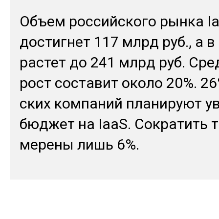
Объ­ем рос­сий­ско­го рын­ка I
дос­тиг­нет 117 млрд руб., а в
рас­тет до 241 млрд руб. Сред
рост сос­та­вит око­ло 20%. 26
ских ком­па­ний пла­нируют у
бюд­жет на IaaS. Сок­ра­тить т
мере­ны лишь 6%.