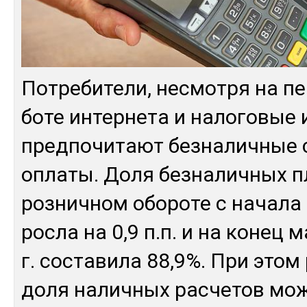
Пот­ре­бите­ли, нес­мот­ря на пе
боте ин­тер­не­та и на­лого­вые 
пред­по­читают без­на­лич­ные
оп­ла­ты. До­ля без­на­лич­ных 
роз­нич­ном обо­роте с на­чала 
рос­ла на 0,9 п.п. и на ко­нец 
г. сос­та­вила 88,9%. При этом
до­ля на­лич­ных рас­че­тов мо