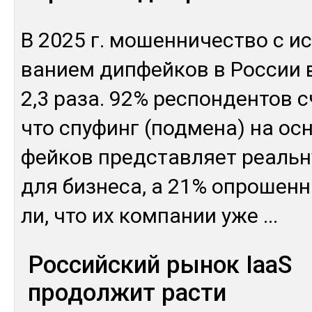
В 2025 г. мо­шен­ни­чес­тво с ис
ванием дип­фей­ков в Рос­сии в
2,3 ра­за. 92% рес­пон­ден­тов 
что спу­финг (под­ме­на) на ос­
фей­ков пред­став­ляет реаль­ну
для биз­не­са, а 21% оп­ро­шен­
ли, что их ком­па­нии уже
...
Российский рынок IaaS
продолжит расти