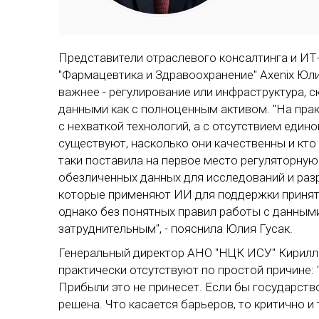
рутинных 
предстоит
развивать
ассоциаци
Представители отраслевого консалтинга и ИТ
"Фармацевтика и Здравоохранение" Axenix Юлия
важнее - регулирование или инфраструктура, с
данными как с полноценным активом. "На прак
с нехваткой технологий, а с отсутствием един
существуют, насколько они качественны и кто 
таки поставила на первое место регуляторную
обезличенных данных для исследований и раз
которые применяют ИИ для поддержки приняти
однако без понятных правил работы с данным
затруднительным", - пояснила Юлия Гусак.
Генеральный директор АНО "НЦК ИСУ" Кирилл 
практически отсутствуют по простой причине: 
Прибыли это не принесет. Если бы государство
решена. Что касается барьеров, то критично и т