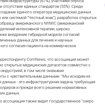
твия инфраструктуры (67%), участники опроса
и отсутствие единых стандартов (55%). Среди
создание единого оператора медицинских данных
 или системой "Честный знак"), разработка открытых
 образцу американского MIMIC (американский
тделений интенсивной терапии, широко
акже внедрение гибридной модели согласий.
иченных данных для лечения и научных
вного согласия пациента на коммерческое
орреспонденту ComNews, что ассоциация может
нию открытых медицинских датасетов совместно с
индустрией, в том числе оказывая
оты с чувствительными данными. "Мы исходим из
я данных - это инфраструктурная задача, требующая
холдеров и прежде всего решения нормативных
их данных.
о ассоциация также видит государственное "озеро