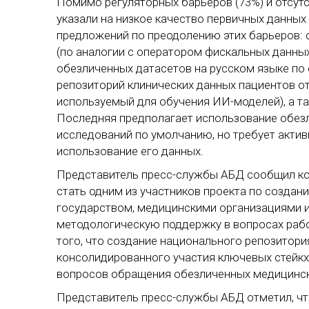
Помимо регуляторных барьеров (73%) и отсутс
указали на низкое качество первичных данных 
предложений по преодолению этих барьеров: 
(по аналогии с оператором фискальных данных
обезличенных датасетов на русском языке по
репозиторий клинических данных пациентов о
используемый для обучения ИИ-моделей), а т
Последняя предполагает использование обезл
исследований по умолчанию, но требует акти
использование его данных.
Представитель пресс-службы АБД сообщил к
стать одним из участников проекта по созда
государством, медицинскими организациями и 
методологическую поддержку в вопросах раб
того, что создание национального репозитори
консолидированного участия ключевых стейк
вопросов обращения обезличенных медицинск
Представитель пресс-службы АБД отметил, чт