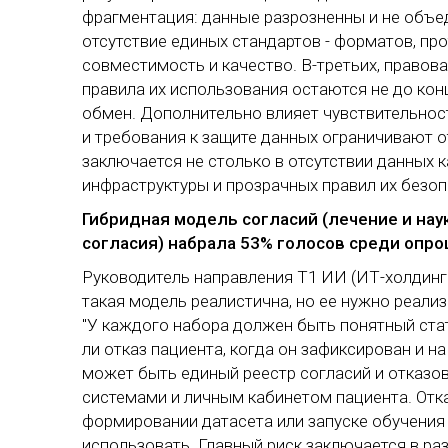
фрагментация: данные разрозненны и не объе
отсутствие единых стандартов - форматов, про
совместимость и качество. В-третьих, правов
правила их использования остаются не до ко
обмен. Дополнительно влияет чувствительно
и требования к защите данных ограничивают 
заключается не столько в отсутствии данных к
инфраструктуры и прозрачных правил их безоп
Гибридная модель согласий (лечение и наук
согласия) набрала 53% голосов среди опр
Руководитель направления Т1 ИИ (ИТ-холдинг 
такая модель реалистична, но ее нужно реали
"У каждого набора должен быть понятный стат
ли отказ пациента, когда он зафиксирован и н
может быть единый реестр согласий и отказ
системами и личным кабинетом пациента. Отк
формировании датасета или запуске обучения
использовать. Главный риск заключается в р