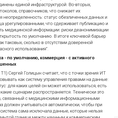
динены единой инфраструктурой. Во-вторых,
токолов, справочников, что снижает их
ая неопределенность: статус обезличенных данных и
нца урегулированными, что сдерживает публикацию и
сть медицинской информации: риски деанонимизации
открытость по умолчанию. В итоге ключевой барьер
ак таковых, сколько в отсутствии доверенной
асного использования".
а - по умолчанию, коммерция - с активного
ошенных
Т1) Сергей Голицын считает, что с точки зрения ИТ
зовывать как систему управления правами на данные:
ус: для каких целей он может использоваться, есть
а какие сценарии распространяется. Технически это
ов, связанный с медицинскими информационными
аз должен учитываться автоматически, чтобы при
 система сама исключала данные, которые нельзя
азмытой границе между научным и коммерческим