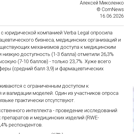
Алек­сей
Ми­колен­ко
© ComNews
16.06.2026
с юридической компанией Verba Legal опросила
ацевтического бизнеса, медицинских организаций и
существующих механизмов доступа к медицинским
и низкую доступность (1-3 балла) отметили 26,3%
ысокую (7-10 баллов) - только 23,7%. Хуже всего
еры (средний балл 3,9) и фармацевтических
киваются с ограниченным доступом к
и валидации моделей. Один из участников опроса
 языке практически отсутствуют.
сственного интеллекта - проведение исследований
 препаратов и медицинских изделий (RWE-
,4% респондентов.