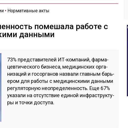
ии
•
Нормативные акты
ленность помешала работе с
кими данными
73% пред­ста­вите­лей ИТ-ком­па­ний, фар­ма­
цев­ти­чес­ко­го биз­не­са, ме­дицин­ских ор­га­
низа­ций и го­сор­га­нов наз­ва­ли глав­ным барь­
ером для ра­боты с ме­дицин­ски­ми дан­ны­ми
ре­гуля­тор­ную неоп­ре­делен­ность. Еще 67%
ука­зали на от­сутс­твие еди­ной ин­фраструк­ту­
ры и точ­ки дос­ту­па.