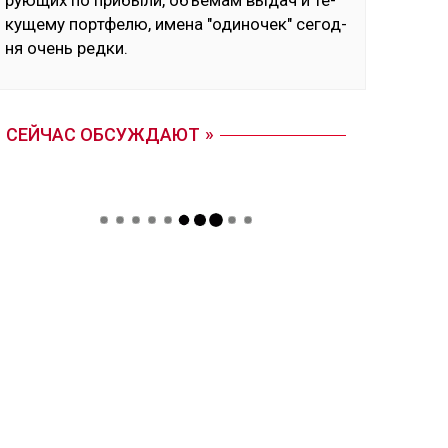
рую­щих по при­бы­ли, объ­емам вы­дач и те­
ку­ще­му пор­тфе­лю, име­на "оди­но­чек" се­год­
ня очень ред­ки.
СЕЙЧАС ОБСУЖДАЮТ