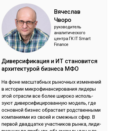
Вя­чес­лав
Чво­ро
ру­ково­дитель
ана­лити­чес­ко­го
цен­тра ГК IT Smart
Finance
Ди­вер­си­фика­ция и ИТ ста­новит­ся
ар­хи­тек­ту­рой биз­не­са МФО
На фо­не мас­штаб­ных ры­ноч­ных из­ме­не­ний
в ис­то­рии мик­ро­фи­нан­си­ро­ва­ния ли­де­ры
этой от­рас­ли все бо­лее ши­ро­ко ис­поль­
зуют ди­вер­си­фи­ци­ро­ван­ную мо­дель, где
ос­нов­ной биз­нес об­рас­тает родс­твен­ны­ми
ком­па­ния­ми из своей и смеж­ных сфер. В
пер­вой двад­цат­ке учас­тни­ков рын­ка, ли­ди­