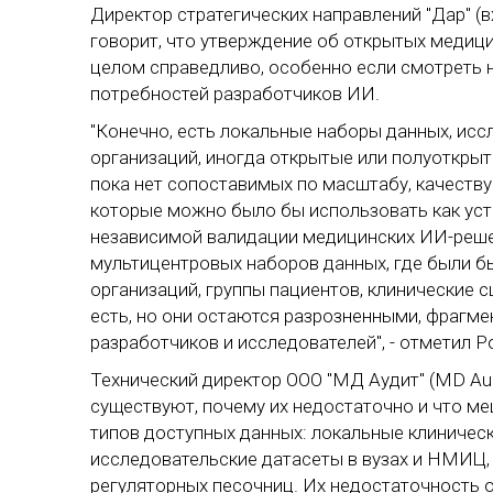
Директор стратегических направлений "Дар" (в
говорит, что утверждение об открытых медици
целом справедливо, особенно если смотреть н
потребностей разработчиков ИИ.
"Конечно, есть локальные наборы данных, ис
организаций, иногда открытые или полуоткры
пока нет сопоставимых по масштабу, качеству
которые можно было бы использовать как уст
независимой валидации медицинских ИИ-решен
мультицентровых наборов данных, где были б
организаций, группы пациентов, клинические
есть, но они остаются разрозненными, фрагм
разработчиков и исследователей", - отметил Р
Технический директор ООО "МД Аудит" (MD Aud
существуют, почему их недостаточно и что м
типов доступных данных: локальные клиничес
исследовательские датасеты в вузах и НМИЦ,
регуляторных песочниц. Их недостаточность 