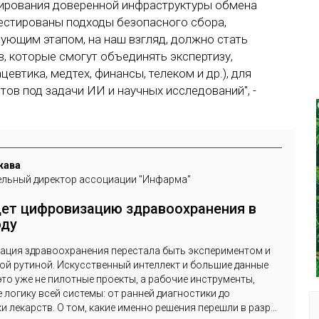
ирования доверенной инфраструктуры обмена
естированы подходы безопасного сбора,
ующим этапом, на наш взгляд, должно стать
, которые смогут объединять экспертизу,
евтика, медтех, финансы, телеком и др.), для
тов под задачи ИИ и научных исследований", -
кава
ельный директор ассоциации "Инфарма"
ет цифровизацию здравоохранения в
оду
ация здравоохранения перестала быть экспериментом и
ой рутиной. Искусственный интеллект и большие данные
 это уже не пилотные проекты, а рабочие инструменты,
логику всей системы: от ранней диагностики до
и лекарств. О том, какие именно решения перешли в разряд