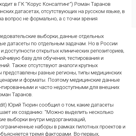
ходит в ГК "Корус Консалтинг") Роман Таранов
нских датасетах, отсутствующих на русском языке, в
а вопрос не формально, а с точки зрения
следовательские выборки, данные отдельных
тые датасеты по отдельным задачам. Но в России
 и доступности открытых клинических репозиториев,
ойчивую базу для обучения, тестирования и
ий. Также отсутствуют аналоги крупных
ы представлены разные регионы, типы медицинских
 сценарии и форматы. Поэтому медицинские данные
ентированными и часто недоступными для внешних
оман Таранов.
it) Юрий Тюрин сообщил о том, какие датасеты
ешает их созданию: "Можно выделить несколько
кие выборки внутри медорганизаций,
 ограниченные наборы в рамках пилотных проектов и
объясняется тремя факторами. Во-первых,