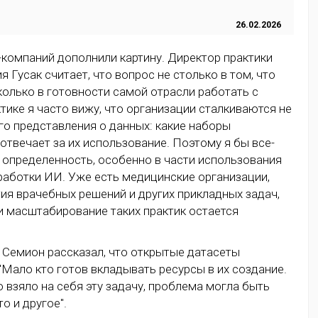
в 2025 году, какие правовые и технологические трудности
 решить и как этот технологический импульс будет
ся в 2026 году – рассказывает исполнительный директор
и "Инфарма" Вадим Кукава.
-компаний дополнили картину. Директор практики
 Гусак считает, что вопрос не столько в том, что
колько в готовности самой отрасли работать с
тике я часто вижу, что организации сталкиваются не
ого представления о данных: какие наборы
отвечает за их использование. Поэтому я бы все-
 определенность, особенно в части использования
работки ИИ. Уже есть медицинские организации,
я врачебных решений и других прикладных задач,
и масштабирование таких практик остается
Семион рассказал, что открытые датасеты
"Мало кто готов вкладывать ресурсы в их создание.
 взяло на себя эту задачу, проблема могла быть
о и другое".