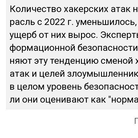
Ко­личес­тво ха­кер­ских атак 
расль с 2022 г. умень­ши­лось, 
ущерб от них вы­рос. Эк­спер­т
фор­ма­цион­ной бе­зопас­нос­ти
няют эту тен­ден­цию сме­ной х
атак и це­лей злоу­мыш­лен­ни­к
в це­лом уро­вень бе­зопас­нос­т
ли они оце­нивают как "нор­ма