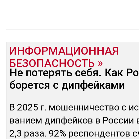
ИНФОРМАЦИОННАЯ
БЕЗОПАСНОСТЬ
Не потерять себя. Как Р
борется с дипфейками
В 2025 г. мо­шен­ни­чес­тво с ис
ванием дип­фей­ков в Рос­сии в
2,3 ра­за. 92% рес­пон­ден­тов 