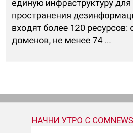
еди­ную ин­фраструк­ту­ру для
простра­нения де­зин­фор­ма­ц
вхо­дят бо­лее 120 ре­сур­сов: 
до­менов, не ме­нее 74
...