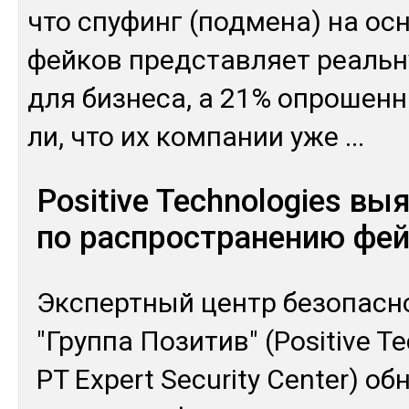
что спу­финг (под­ме­на) на ос­
фей­ков пред­став­ляет реаль­ну
для биз­не­са, а 21% оп­ро­шен­
ли, что их ком­па­нии уже
...
Positive Technologies вы
по распространению фе
Эк­спертный центр бе­зопас­н
"Груп­па По­зитив" (Positive T
PT Expert Security Center) об­