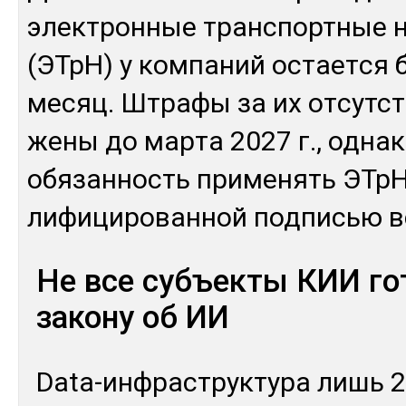
элек­трон­ные тран­спортные 
(ЭТрН) у ком­па­ний ос­тает­ся 
ме­сяц. Штра­фы за их от­сутс­т
жены до мар­та 2027 г., од­на­
обя­зан­ность при­менять ЭТрН
лифи­циро­ван­ной под­писью в
Не все субъекты КИИ го
закону об ИИ
Data-ин­фраструк­ту­ра лишь 2