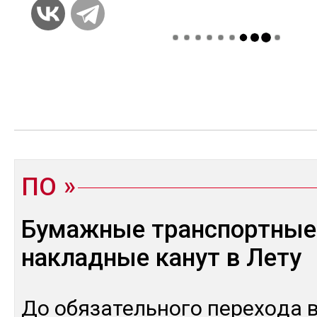
ПО
Бумажные транспортные
накладные канут в Лету
До обя­затель­но­го пе­рехо­да 