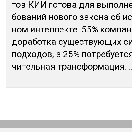
тов КИИ го­това для вы­пол­не
бова­ний но­вого за­кона об ис
ном ин­тел­лек­те. 55% ком­па­
до­работ­ка су­щес­твую­щих с
под­хо­дов, а 25% пот­ре­бует­с
читель­ная тран­сфор­ма­ция.
.