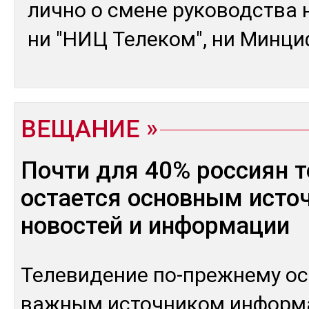
лич­но о сме­не ру­ководс­тва
ни "НИЦ Те­леком", ни Мин­ци
ВЕЩАНИЕ
Почти для 40% россиян 
остается основным исто
новостей и информации
Те­леви­дение по-преж­не­му ос
важ­ным ис­точ­ни­ком ин­фор­м