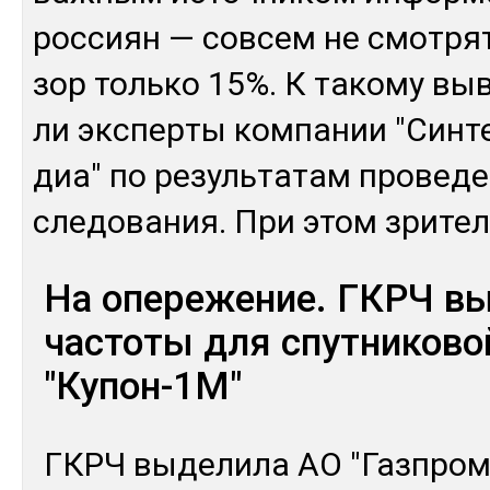
рос­сиян — сов­сем не смот­рят
зор толь­ко 15%. К та­кому вы
ли эк­спер­ты ком­па­нии "Син­т
диа" по ре­зуль­та­там про­веден
сле­дова­ния. При этом зри­те
На опережение. ГКРЧ в
частоты для спутниково
"Купон-1М"
ГКРЧ вы­дели­ла АО "Газ­пром 