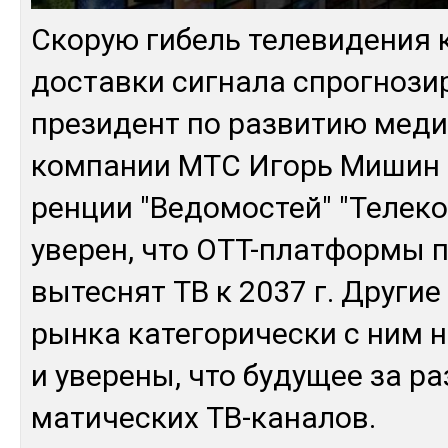
Ско­рую ги­бель те­леви­дения 
дос­тав­ки сиг­на­ла спрог­но­зи
пре­зидент по раз­ви­тию ме­диа
ком­па­нии МТС Игорь Ми­шин 
рен­ции "Ве­домос­тей" "Те­лек
уве­рен, что OTT-плат­фор­мы 
вы­тес­нят ТВ к 2037 г. Дру­гие 
рын­ка ка­тего­ричес­ки с ним н
и уве­рены, что бу­дущее за раз
мати­чес­ких ТВ-ка­налов.