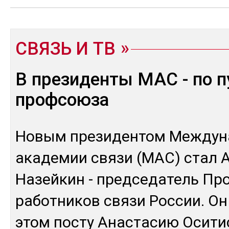
СВЯЗЬ И ТВ
В президенты МАС - по п
профсоюза
Но­вым пре­зиден­том Меж­ду­
ака­демии свя­зи (МАС) стал 
На­зей­кин - пред­се­датель Пр
ра­бот­ни­ков свя­зи Рос­сии. О
этом пос­ту Анас­та­сию Оси­ти