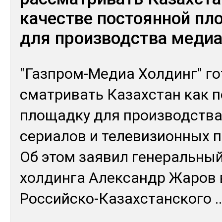
качестве постоянной пл
для производства медиа
"Газ­пром-Ме­диа Хол­динг" го
смат­ри­вать Ка­зах­стан как 
пло­щад­ку для произ­водс­тв
се­риа­лов и те­леви­зион­ных 
Об этом зая­вил ге­нераль­ный
хол­дин­га Алек­сандр Жа­ров в 
Рос­сий­ско-Ка­зах­станско­го
..