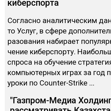
киберспорта
Сог­лас­но ана­лити­чес­ким да
то Ус­луг, в сфе­ре до­пол­ни­тел
ра­зова­ния на­бирает по­пуляр
чение ки­бер­спор­ту. Наи­боль
спро­са на обу­чение стра­теги
компь­ютер­ных иг­рах за год п
уро­ки по Counter-Strike
...
"Газпром-Медиа Холдинг
рассматривать Казахста