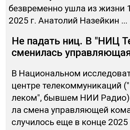
без­вре­мен­но уш­ла из жиз­ни 
2025 г. Ана­толий На­зей­кин
...
Не падать ниц. В "НИЦ Т
сменилась управляющая
В На­цио­наль­ном ис­сле­дова
цен­тре те­леком­му­ника­ций 
леком", быв­шем НИИ Ра­дио)
ла сме­на уп­рав­ляю­щей ко­м
слу­чилось еще в кон­це 2025 г