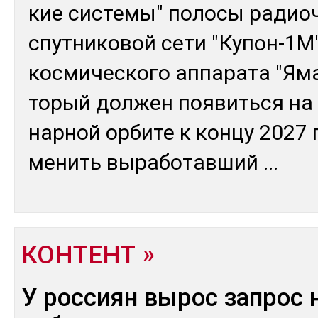
кие сис­те­мы" по­лосы ра­дио­
спут­ни­ковой се­ти "Ку­пон-1М"
кос­ми­чес­ко­го ап­па­рата "Ям
торый дол­жен поя­вить­ся на 
нар­ной ор­би­те к кон­цу 2027 г
менить вы­рабо­тав­ший
...
КОНТЕНТ
У россиян вырос запрос 